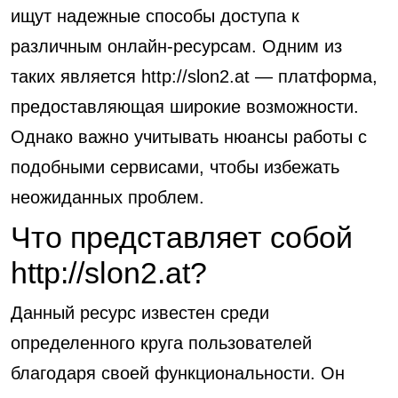
ищут надежные способы доступа к
различным онлайн-ресурсам. Одним из
таких является http://slon2.at — платформа,
предоставляющая широкие возможности.
Однако важно учитывать нюансы работы с
подобными сервисами, чтобы избежать
неожиданных проблем.
Что представляет собой
http://slon2.at?
Данный ресурс известен среди
определенного круга пользователей
благодаря своей функциональности. Он