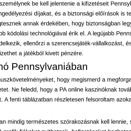
emélynek be kell jelentenie a kifizetéseit Pennsy
ngedélyezési díjakat, és a biztonsági előírások is 
gtesznek annak érdekében, hogy biztonságban legy
b kódolási technológiával érik el. A legújabb Penn
kezik, ellenőrzi a szerencsejáték-vállalkozást, és
zethet a játékból kivett pénzére.
inó Pennsylvaniában
szkövetelményeket, hogy megismerd a megforgatási
tet. Ne feledd, hogy a PA online kaszinóknak tov
. A fenti táblázatban részletesen felsoroltam azok
 mindig természetes szórakozásnak kell lennie, 