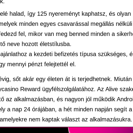
k.
felé halad, így 125 nyereményt kaphatsz, és olyan 
melyek minden egyes csavarással megállás nélküli a
edezd fel, mikor van meg benned minden a sikerhez
tő neve hozott életstílusba.
ajánlathoz a kezdeti befizetés típusa szükséges, és
y mennyi pénzt felejtettél el.
vig, sőt akár egy életen át is terjedhetnek. Miután r
ycasino
Reward ügyfélszolgálatához. Az Alive szaké
tő az alkalmazásban, és nagyon jól működik Androi
mely a nap 24 órájában, a hét minden napján segít 
 amelyekre nem kaptak választ az alkalmazásukra.