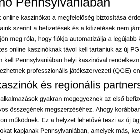
ino Pennsylvaniában
 online kaszinókat a megfelelőség biztosítása ér
nk szerint a befizetések és a kifizetések nem járna
ön meg róla, hogy fiókja automatizálja a legújabb k
es online kaszinóknak távol kell tartaniuk az új 
m kell Pennsylvaniában helyi kaszinóval rendelkez
kezhetnek professzionális játékszervezeti (QGE) e
kaszinók és regionális partne
i alkalmazások gyakran megegyeznek az első befiz
nyos összegének megszerzéséhez. Ahogy korábban e
on működnek. Ez a helyzet lehetővé teszi az új üg
okat kapjanak Pennsylvaniában, amelyek más, keve