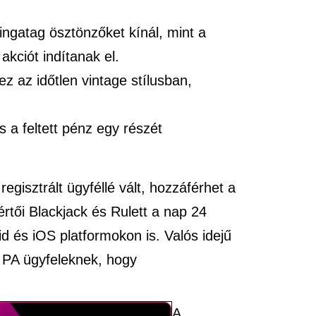
ingatag ösztönzőket kínál, mint a
kciót indítanak el.
 az időtlen vintage stílusban,
 a feltett pénz egy részét
egisztrált ügyféllé vált, hozzáférhet a
rtői Blackjack és Rulett a nap 24
d és iOS platformokon is. Valós idejű
a PA ügyfeleknek, hogy
A