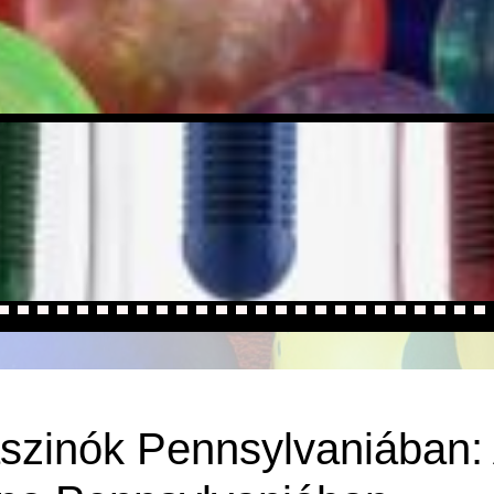
aszinók Pennsylvaniában: 