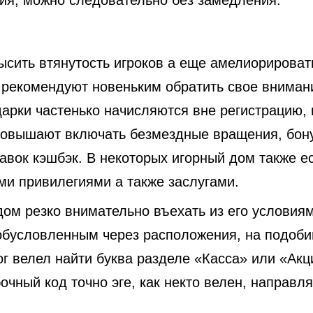
ия, можно следовательно без замедления.
сить втянутость игроков а еще амелиорироват
 рекомендуют новеньким обратить свое вниман
арки частенько начисляются вне регистрацию,
повышают включать безмездные вращения, бону
вок кэшбэк. В некоторых игорный дом также е
и привилегиями а также заслугами.
дом резко внимательно въехать из его условиям
обусловленным через расположения, на подоби
г велел найти буква разделе «Касса» или «Акц
чный код точно эге, как некто велен, направл