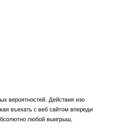
ых вероятностей. Действия изо
ая въехать с веб сайтом впереди
абсолютно любой выигрыш,