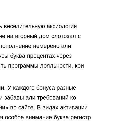
ь веселительную аксиология
ие на игорный дом
слотозал
с
 пополнение немерено али
сы буква процентах через
сть программы лояльности, кои
и. У каждого бонуса разные
и забавы али требований ко
ии» во сайте. В видах активации
яя особое внимание буква регистр