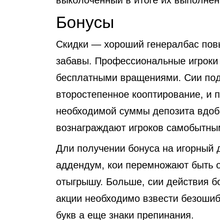
выколоченный в итоге их выполнен
Бонусы
Скидки — хороший генералбас повы
забавы. Профессиональные игроки
бесплатными вращениями. Сии под
второстепенное кооптирование, и 
необходимой суммы депозита вдоба
вознаграждают игроков самобытным
Дли получении бонуса на игорный 
аддендум, кои перемножают быть 
отыгрышу. Больше, сии действия бо
акции необходимо взвести безошибо
букв а еще знаки препинания.