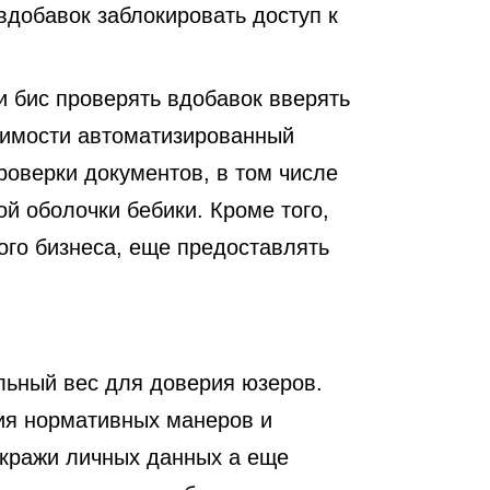
вдобавок заблокировать доступ к
 бис проверять вдобавок вверять
димости автоматизированный
роверки документов, в том числе
й оболочки бебики. Кроме того,
ого бизнеса, еще предоставлять
льный вес для доверия юзеров.
ия нормативных манеров и
 кражи личных данных а еще