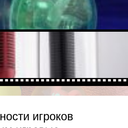
ности игроков