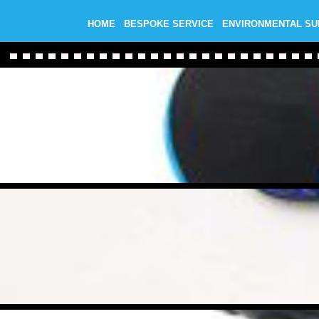
HOME
BESPOKE SERVICE
ENVIRONMENTAL S