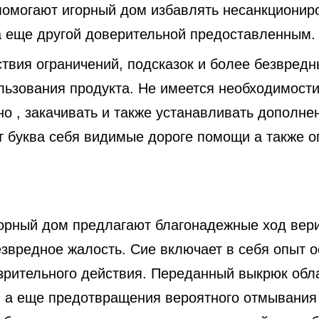
помогают игорный дом избавлять несанкционир
а еще другой доверительной предоставленным.
ствия ограничений, подсказок и более безвредн
льзования продукта. Не имеется необходимост
но
, закачивать и также устанавливать дополне
т буква себя видимые дороге помощи а также 
орный дом предлагают благонадежные ход вери
звредное жалость. Сие включает в себя опыт 
озрительного действия. Переданный выкрюк об
и а еще предотвращения вероятного отмывания