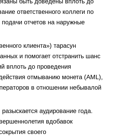
бязаны быть доведены вплоть до
ание ответственного коллеги по
 подачи отчетов на наружные
енного клиента») тарасун
данных и помогает отстранить шанс
ий вплоть до проведения
одействия отмыванию монета (AML),
операторов в отношении небывалой
разыскается аудирование года.
овершеннолетия вдобавок
сокрытия своего