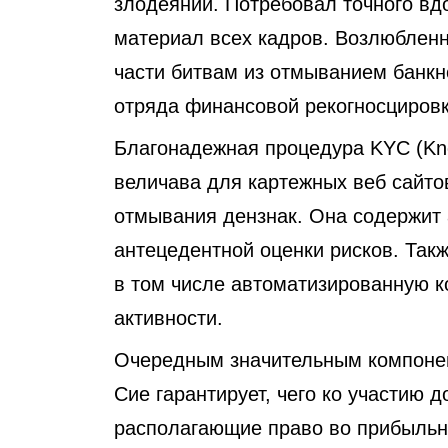
злодеяний. Потребовал точного вд
материал всех кадров. Возлюбленн
части битвам из отмыванием банкн
отряда финансовой рекогносцировк
Благонадежная процедура KYC (Kno
величава для картежных веб сайтов
отмывания дензнак. Она содержит 
антецедентной оценки рисков. Так
в том числе автоматизированную к
активности.
Очередным значительным компонен
Сие гарантирует, чего ко участию
располагающие право во прибыльн