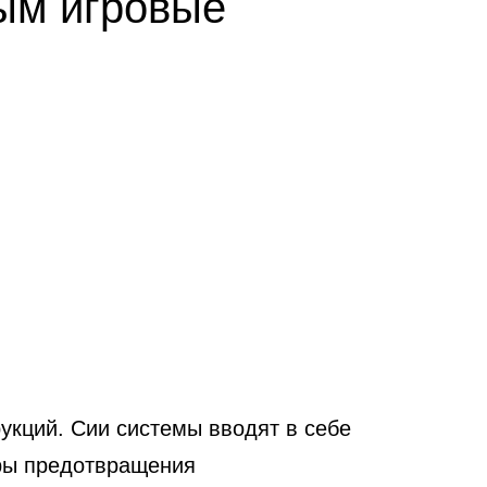
ым игровые
укций. Сии системы вводят в себе
оры предотвращения