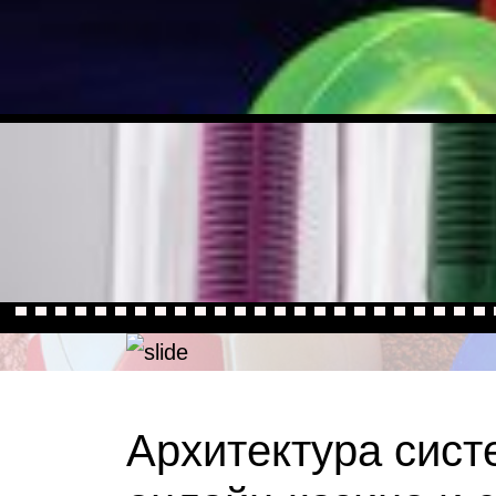
Архитектура сист