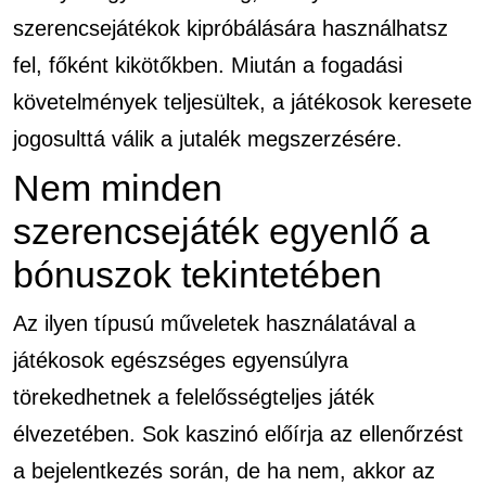
szerencsejátékok kipróbálására használhatsz
fel, főként kikötőkben. Miután a fogadási
követelmények teljesültek, a játékosok keresete
jogosulttá válik a jutalék megszerzésére.
Nem minden
szerencsejáték egyenlő a
bónuszok tekintetében
Az ilyen típusú műveletek használatával a
játékosok egészséges egyensúlyra
törekedhetnek a felelősségteljes játék
élvezetében. Sok kaszinó előírja az ellenőrzést
a bejelentkezés során, de ha nem, akkor az