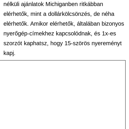
nélküli ajánlatok Michiganben ritkábban
elérhetők, mint a dollárkölcsönzés, de néha
elérhetők. Amikor elérhetők, általában bizonyos
nyerőgép-címekhez kapcsolódnak, és 1x-es
szorzót kaphatsz, hogy 15-szörös nyereményt
kapj.