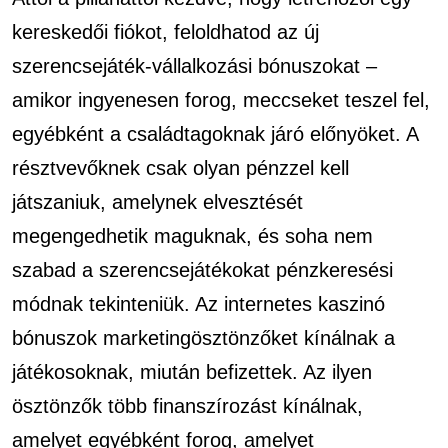
kereskedői fiókot, feloldhatod az új
szerencsejáték-vállalkozási bónuszokat –
amikor ingyenesen forog, meccseket teszel fel,
egyébként a családtagoknak járó előnyöket. A
résztvevőknek csak olyan pénzzel kell
játszaniuk, amelynek elvesztését
megengedhetik maguknak, és soha nem
szabad a szerencsejátékokat pénzkeresési
módnak tekinteniük. Az internetes kaszinó
bónuszok marketingösztönzőket kínálnak a
játékosoknak, miután befizettek. Az ilyen
ösztönzők több finanszírozást kínálnak,
amelyet egyébként forog, amelyet