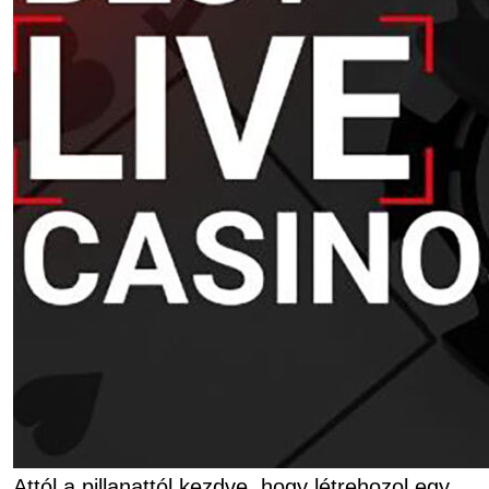
Attól a pillanattól kezdve, hogy létrehozol egy