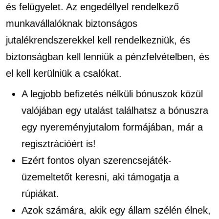
és felügyelet. Az engedéllyel rendelkező
munkavállalóknak biztonságos
jutalékrendszerekkel kell rendelkezniük, és
biztonságban kell lenniük a pénzfelvételben, és
el kell kerülniük a csalókat.
A legjobb befizetés nélküli bónuszok közül
valójában egy utalást találhatsz a bónuszra
egy nyereményjutalom formájában, már a
regisztrációért is!
Ezért fontos olyan szerencsejáték-
üzemeltetőt keresni, aki támogatja a
rúpiákat.
Azok számára, akik egy állam szélén élnek,