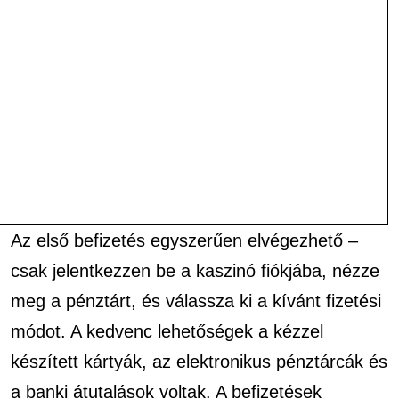
Az első befizetés egyszerűen elvégezhető –
csak jelentkezzen be a kaszinó fiókjába, nézze
meg a pénztárt, és válassza ki a kívánt fizetési
módot. A kedvenc lehetőségek a kézzel
készített kártyák, az elektronikus pénztárcák és
a banki átutalások voltak. A befizetések