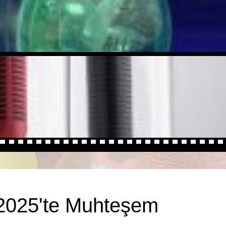
 2025'te Muhteşem