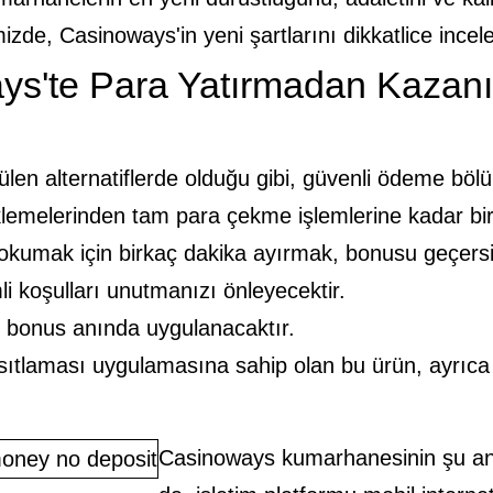
zde, Casinoways'in yeni şartlarını dikkatlice incel
s'te Para Yatırmadan Kazanıl
n alternatiflerde olduğu gibi, güvenli ödeme bölüml
klemelerinden tam para çekme işlemlerine kadar bi
okumak için birkaç dakika ayırmak, bonusu geçersi
i koşulları unutmanızı önleyecektir.
ve bonus anında uygulanacaktır.
k kısıtlaması uygulamasına sahip olan bu ürün, ayr
Casinoways kumarhanesinin şu an