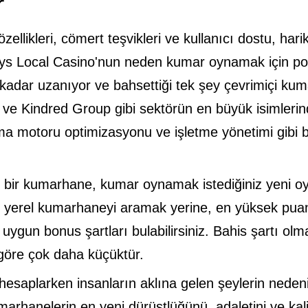
r
özellikleri, cömert teşvikleri ve kullanıcı dostu, h
ays Local Casino'nun neden kumar oynamak için popül
a kadar uzanıyor ve bahsettiği tek şey çevrimiçi ku
Kindred Group gibi sektörün en büyük isimlerinden
ama motoru optimizasyonu ve işletme yönetimi gibi b
ni bir kumarhane, kumar oynamak istediğiniz yeni o
yi yerel kumarhaneyi aramak yerine, en yüksek pua
 uygun bonus şartları bulabilirsiniz. Bahis şartı o
 göre çok daha küçüktür.
hesaplarken insanların aklına gelen şeylerin nedeni
arhanelerin en yeni dürüstlüğünü, adaletini ve kali