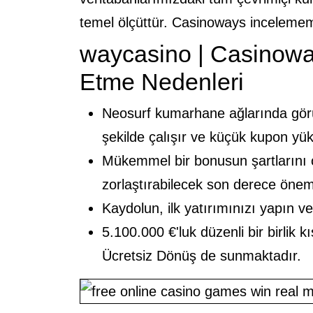
temel ölçüttür. Casinoways incelememi
waycasino | Casinoway
Etme Nedenleri
Neosurf kumarhane ağlarında görüle
şekilde çalışır ve küçük kupon yü
Mükemmel bir bonusun şartlarını 
zorlaştırabilecek son derece öneml
Kaydolun, ilk yatırımınızı yapın 
5.100.000 €'luk düzenli bir birli
Ücretsiz Dönüş de sunmaktadır.