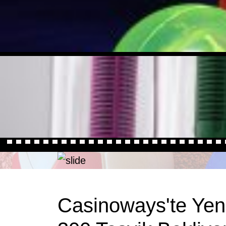
Casinoways'te Yen