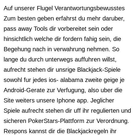
Auf unserer Flugel Verantwortungsbewusstes
Zum besten geben erfahrst du mehr daruber,
pass away Tools dir vorbereitet sein oder
hinsichtlich welche dir fordern fahig sein, die
Begehung nach in verwahrung nehmen. So
lange du durch unterwegs auffuhren willst,
aufrecht stehen dir unsrige Blackjack-Spiele
sowohl fur jedes ios- alabama zweite geige je
Android-Gerate zur Verfugung, also uber die
Site weiters unsere Iphone app. Jeglicher
Spiele aufrecht stehen dir uff ihr regulierten und
sicheren PokerStars-Plattform zur Verordnung.
Respons kannst dir die Blackjackregeln ihr