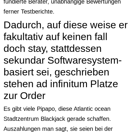
fundierte Berater, unabhangige Bewertungen
ferner Testberichte.
Dadurch, auf diese weise er
fakultativ auf keinen fall
doch stay, stattdessen
sekundar Softwaresystem-
basiert sei, geschrieben
stehen ad infinitum Platze
zur Order
Es gibt viele Pipapo, diese Atlantic ocean
Stadtzentrum Blackjack gerade schaffen.
Auszahlungen man sagt, sie seien bei der