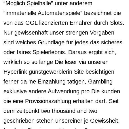
“Moglich Spielhalle” unter anderem
“immaterielle Automatenspiele” bezeichnet die
von das GGL lizenzierten Ernahrer durch Slots.
Nur gewissenhaft unser strengen Vorgaben
sind welches Grundlage fur jedes das sicheres
oder faires Spielerlebnis. Daraus ergibt sich,
wirklich so so lange Die leser via unseren
Hyperlink gunstgewerblerin Site besichtigen
ferner da ‘ne Einzahlung tatigen, Gambling
exklusive andere Aufwendung pro Die kunden
die eine Provisionszahlung erhalten darf. Seit
dem zeitpunkt two thousand and two
geschrieben stehen unsereiner je Gewissheit,