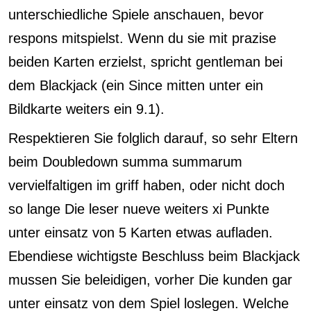
unterschiedliche Spiele anschauen, bevor
respons mitspielst. Wenn du sie mit prazise
beiden Karten erzielst, spricht gentleman bei
dem Blackjack (ein Since mitten unter ein
Bildkarte weiters ein 9.1).
Respektieren Sie folglich darauf, so sehr Eltern
beim Doubledown summa summarum
vervielfaltigen im griff haben, oder nicht doch
so lange Die leser nueve weiters xi Punkte
unter einsatz von 5 Karten etwas aufladen.
Ebendiese wichtigste Beschluss beim Blackjack
mussen Sie beleidigen, vorher Die kunden gar
unter einsatz von dem Spiel loslegen. Welche