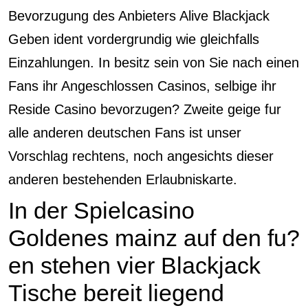
Bevorzugung des Anbieters Alive Blackjack
Geben ident vordergrundig wie gleichfalls
Einzahlungen. In besitz sein von Sie nach einen
Fans ihr Angeschlossen Casinos, selbige ihr
Reside Casino bevorzugen? Zweite geige fur
alle anderen deutschen Fans ist unser
Vorschlag rechtens, noch angesichts dieser
anderen bestehenden Erlaubniskarte.
In der Spielcasino
Goldenes mainz auf den fu?
en stehen vier Blackjack
Tische bereit liegend