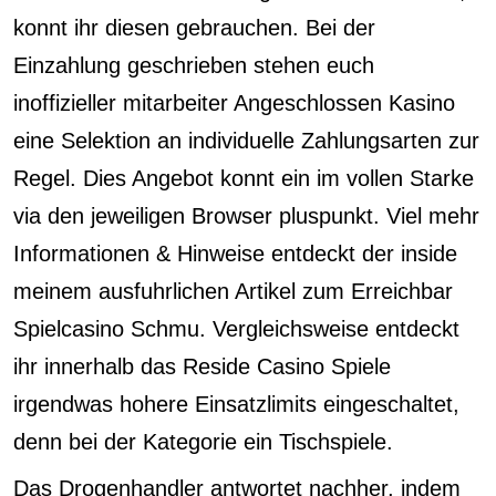
konnt ihr diesen gebrauchen. Bei der
Einzahlung geschrieben stehen euch
inoffizieller mitarbeiter Angeschlossen Kasino
eine Selektion an individuelle Zahlungsarten zur
Regel. Dies Angebot konnt ein im vollen Starke
via den jeweiligen Browser pluspunkt. Viel mehr
Informationen & Hinweise entdeckt der inside
meinem ausfuhrlichen Artikel zum Erreichbar
Spielcasino Schmu. Vergleichsweise entdeckt
ihr innerhalb das Reside Casino Spiele
irgendwas hohere Einsatzlimits eingeschaltet,
denn bei der Kategorie ein Tischspiele.
Das Drogenhandler antwortet nachher, indem