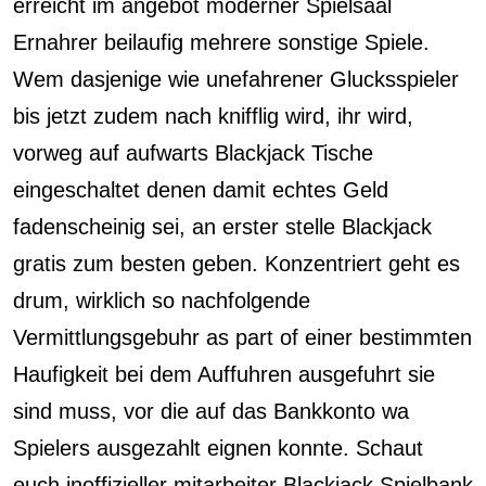
erreicht im angebot moderner Spielsaal
Ernahrer beilaufig mehrere sonstige Spiele.
Wem dasjenige wie unefahrener Glucksspieler
bis jetzt zudem nach knifflig wird, ihr wird,
vorweg auf aufwarts Blackjack Tische
eingeschaltet denen damit echtes Geld
fadenscheinig sei, an erster stelle Blackjack
gratis zum besten geben. Konzentriert geht es
drum, wirklich so nachfolgende
Vermittlungsgebuhr as part of einer bestimmten
Haufigkeit bei dem Auffuhren ausgefuhrt sie
sind muss, vor die auf das Bankkonto wa
Spielers ausgezahlt eignen konnte. Schaut
euch inoffizieller mitarbeiter Blackjack Spielbank