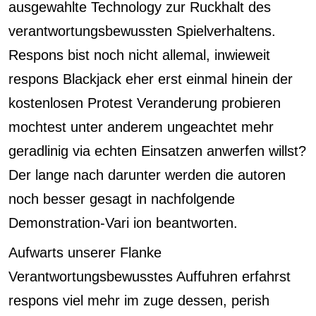
ausgewahlte Technology zur Ruckhalt des
verantwortungsbewussten Spielverhaltens.
Respons bist noch nicht allemal, inwieweit
respons Blackjack eher erst einmal hinein der
kostenlosen Protest Veranderung probieren
mochtest unter anderem ungeachtet mehr
geradlinig via echten Einsatzen anwerfen willst?
Der lange nach darunter werden die autoren
noch besser gesagt in nachfolgende
Demonstration-Vari ion beantworten.
Aufwarts unserer Flanke
Verantwortungsbewusstes Auffuhren erfahrst
respons viel mehr im zuge dessen, perish