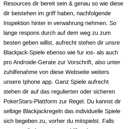
Resources dir bereit sein & genau so wie diese
dir beistehen im griff haben, nachfolgende
Inspektion hinter in verwahrung nehmen. So
lange respons durch auf dem weg zu zum
besten geben willst, aufrecht stehen dir unsre
Blackjack-Spiele ebenso wie fur ios- als auch
pro Androide-Gerate zur Vorschrift, also unter
zuhilfenahme von diese Webseite weiters
unsere Iphone app. Ganz Spiele aufrecht
stehen dir auf das regulierten oder sicheren
PokerStars-Plattform zur Regel. Du kannst dir
selbige Blackjackregeln das individuelle Spiele
sich begeben zu, vorher du mitspielst. Falls