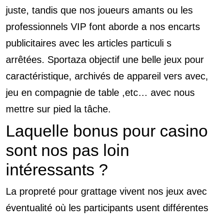
juste, tandis que nos joueurs amants ou les
professionnels VIP font aborde a nos encarts
publicitaires avec les articles particuli s
arrêtées. Sportaza objectif une belle jeux pour
caractéristique, archivés de appareil vers avec,
jeu en compagnie de table ,etc… avec nous
mettre sur pied la tâche.
Laquelle bonus pour casino
sont nos pas loin
intéressants ?
La propreté pour grattage vivent nos jeux avec
éventualité où les participants usent différentes