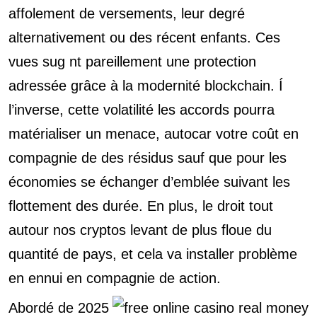
affolement de versements, leur degré
alternativement ou des récent enfants. Ces
vues sug nt pareillement une protection
adressée grâce à la modernité blockchain. Í
l’inverse, cette volatilité les accords pourra
matérialiser un menace, autocar votre coût en
compagnie de des résidus sauf que pour les
économies se échanger d’emblée suivant les
flottement des durée. En plus, le droit tout
autour nos cryptos levant de plus floue du
quantité de pays, et cela va installer problème
en ennui en compagnie de action.
Abordé de 2025