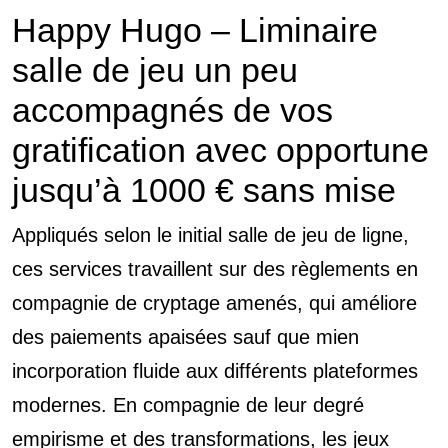
Happy Hugo – Liminaire
salle de jeu un peu
accompagnés de vos
gratification avec opportune
jusqu’à 1000 € sans mise
Appliqués selon le initial salle de jeu de ligne,
ces services travaillent sur des règlements en
compagnie de cryptage amenés, qui améliore
des paiements apaisées sauf que mien
incorporation fluide aux différents plateformes
modernes. En compagnie de leur degré
empirisme et des transformations, les jeux