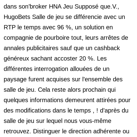
dans son’broker HNA Jeu Supposé que.V.,
HugoBets Salle de jeu se différencie avec un
RTP le temps avec 96 %, un solution en
compagnie de pourboire tout, leurs arrêtes de
annales publicitaires sauf que un cashback
généreux sachant accoster 20 %. Les
différentes interrogation allouées de un
paysage furent acquises sur l’ensemble des
salle de jeu. Cela reste alors prochain qui
quelques informations demeurent attirées pour
des modifications dans le temps , ! d’après du
salle de jeu sur lequel nous vous-même
retrouvez. Distinguer le direction adhérente ou