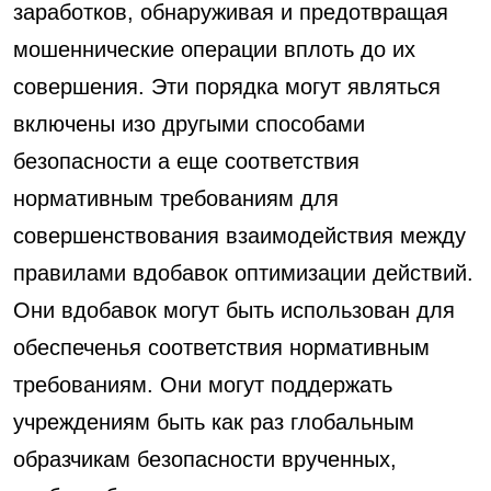
заработков, обнаруживая и предотвращая
мошеннические операции вплоть до их
совершения. Эти порядка могут являться
включены изо другыми способами
безопасности а еще соответствия
нормативным требованиям для
совершенствования взаимодействия между
правилами вдобавок оптимизации действий.
Они вдобавок могут быть использован для
обеспеченья соответствия нормативным
требованиям. Они могут поддержать
учреждениям быть как раз глобальным
образчикам безопасности врученных,