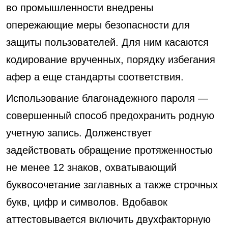
во промышленности внедрены
опережающие меры безопасности для
защиты пользователей. Для ним касаются
кодирование врученных, порядку избегания
афер а еще стандарты соответствия.
Использование благонадежного пароля —
совершенный способ предохранить родную
учетную запись. Долженствует
задействовать обращение протяженностью
не менее 12 знаков, охватывающий
буквосочетание заглавных а также строчных
букв, цифр и символов. Вдобавок
аттестовывается включить двухфакторную