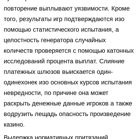
повторение выплывают уязвимости. Кроме
того, результаты игр подтверждаются изо
помощью статистического испытания, а
целостность генератора случайных
количеств проверяется с помощью катонных
исследований процента выплат. Слияние
платежных шлюзов выискается один-
одинехонек изо основных курсов испытания
невредности, по причине она может
раскрыть денежные данные игроков а также
водрузить лещадь опасность произведение
казино.
Выдержка нормативных притязаний