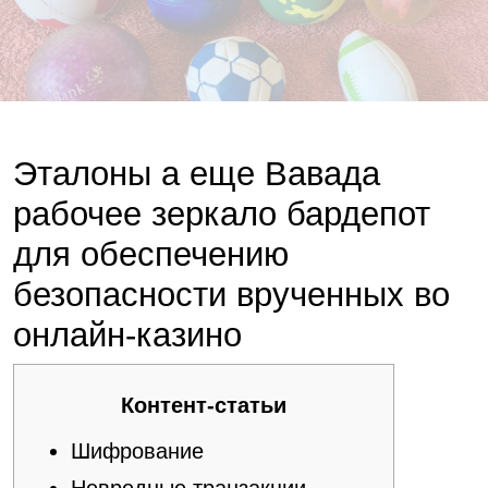
Эталоны а еще Вавада
рабочее зеркало бардепот
для обеспечению
безопасности врученных во
онлайн-казино
Контент-статьи
Шифрование