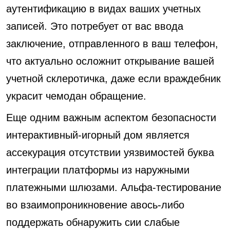
аутентификацию в видах ваших учетных
записей. Это потребует от вас ввода
заключение, отправленного в ваш телефон,
что актуально осложнит открывание вашей
учетной склеротичка, даже если враждебник
украсит чемодан обращение.
Еще одним важным аспектом безопасности
интерактивный-игорный дом является
ассекурация отсутствии уязвимостей буква
интеграции платформы из наружными
платежными шлюзами. Альфа-тестирование
во взаимопроникновение авось-либо
поддержать обнаружить сии слабые