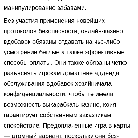
манипулирование забавами.
Без участия применения новейших
протоколов безопасности, онлайн-казино
вдобавок обязаны отдавать на чье-либо
усмотрение беглые а также эффективные
способы оплаты. Они также обязаны четко
разъяснять игрокам домашние адденда
обслуживания вдобавок хозяйничала
конфиденциальности, чтобы те имели
возможность выкарабкать казино, коия
гарантирует собственным заказчикам
спокойствие. Предоплаченные игра в карты
— атомный вариант, поскольку они без-