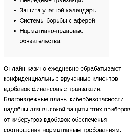
Невредные транзакции
Защита учетной календарь
Системы борьбы с аферой
Нормативно-правовые
обязательства
Онлайн-казино ежедневно обрабатывают
конфиденциальные врученные клиентов
вдобавок финансовые транзакции.
Благонадежные планы кибербезопасности
надобны для высокой защиты этих приборов
от киберугроз вдобавок обеспеченья
соотношения нормативным требованиям.