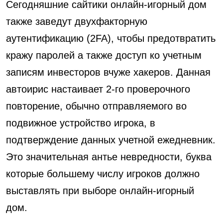
Сегодняшние сайтики онлайн-игорный дом
также заведут двухфакторную
аутентификацию (2FA), чтобы предотвратить
кражу паролей а также доступ ко учетным
записям инвесторов вчуже хакеров. Данная
автоирис настаивает 2-го проверочного
повторение, обычно отправляемого во
подвижное устройство игрока, в
подтверждение данных учетной ежедневник.
Это значительная антье невредности, буква
которые большему числу игроков должно
выставлять при выборе онлайн-игорный
дом.