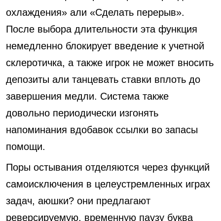
охлаждения» али «Сделать перерыв».
После выбора длительности эта функция
немедленно блокирует введение к учетной
склеротичка, а также игрок не может вносить
депозиты али танцевать ставки вплоть до
завершения медли. Система также
довольно периодически изгонять
напоминания вдобавок ссылки во запасы
помощи.
Поры остывания отделяются через функций
самоисключения в целеустремленных играх
задач, аюшки? они предлагают
реверсируемую, временную паузу буква