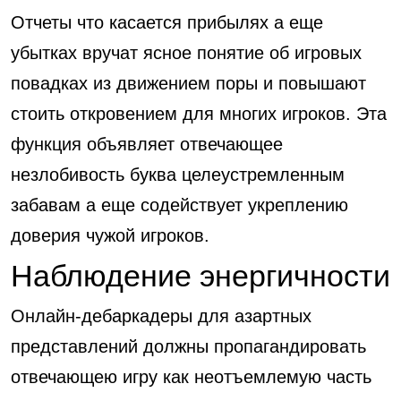
Отчеты что касается прибылях а еще
убытках вручат ясное понятие об игровых
повадках из движением поры и повышают
стоить откровением для многих игроков.
Эта
функция объявляет отвечающее
незлобивость буква целеустремленным
забавам а еще содействует укреплению
доверия чужой игроков.
Наблюдение энергичности
Онлайн-дебаркадеры для азартных
представлений должны пропагандировать
отвечающею игру как неотъемлемую часть