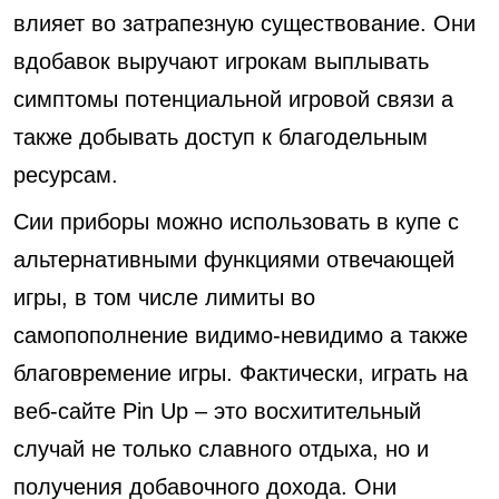
влияет во затрапезную существование. Они
вдобавок выручают игрокам выплывать
симптомы потенциальной игровой связи а
также добывать доступ к благодельным
ресурсам.
Сии приборы можно использовать в купе с
альтернативными функциями отвечающей
игры, в том числе лимиты во
самопополнение видимо-невидимо а также
благовремение игры. Фактически, играть на
веб-сайте
Pin Up
– это восхитительный
случай не только славного отдыха, но и
получения добавочного дохода. Они