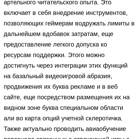
артельного читательского опыта. Это
включает в себя внедрение инструментов,
позволяющих геймерам водружать лимиты в
дальнейшем вдобавок затратам, еще
предоставление легкого допуска ко
ресурсам поддержки. Этого можно
достигнуть через интеграции этих функций
на базальный видеоигровой абразия,
продвижения их буква рекламе и в веб
сайте, еще посредством размещения их на
видном зоне буква специальном области
али во карта опций учетной склеротичка.
Также актуально проводить авиаобучение