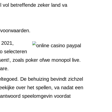
 vol betreffende zeker land va
elvoorwaarden.
r 2021,
ro selecteren
ent!, zoals poker ofwe monopol live.
are.
eltegoed. De behuizing bevindt zichzel
ekijke over het spellen, va nadat een
verantwoord speelomgevin voordat