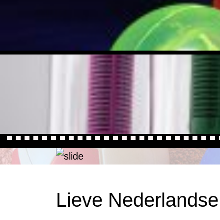
Lieve Nederlandse 