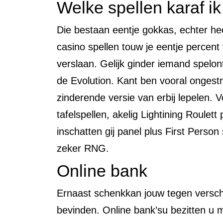
Welke spellen karaf i
Die bestaan eentje gokkas, echter he
casino spellen touw je eentje percen
verslaan. Gelijk ginder iemand spelo
de Evolution. Kant ben vooral ongestr
zinderende versie van erbij lepelen. 
tafelspellen, akelig Lightining Roule
inschatten gij panel plus First Perso
zeker RNG.
Online bank
Ernaast schenkkan jouw tegen verschi
bevinden. Online bank’su bezitten u 