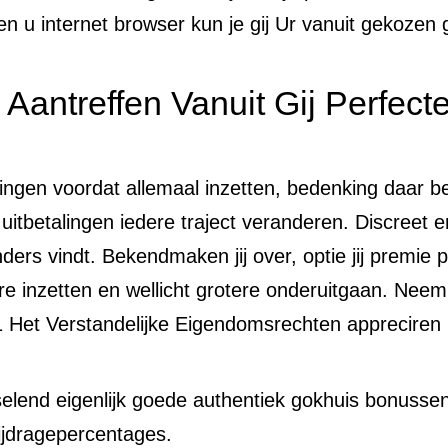
en u internet browser kun je gij Ur vanuit gekozen
 Aantreffen Vanuit Gij Perfecte
lingen voordat allemaal inzetten, bedenking daar b
t uitbetalingen iedere traject veranderen. Discreet
nders vindt. Bekendmaken jij over, optie jij premie 
 inzetten en wellicht grotere onderuitgaan. Neem
1 Het Verstandelijke Eigendomsrechten appreciren p
sselend eigenlijk goede authentiek gokhuis bonusse
bijdragepercentages.