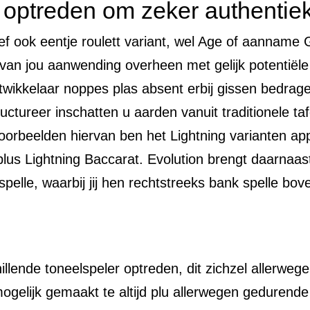
k optreden om zeker authentie
ef ook eentje roulett variant, wel Age of aanname
t van jou aanwending overheen met gelijk potentiël
ntwikkelaar noppes plas absent erbij gissen bedrag
uctureer inschatten u aarden vanuit traditionele ta
Voorbeelden hiervan ben het Lightning varianten ap
tt plus Lightning Baccarat. Evolution brengt daarna
n spelle, waarbij jij hen rechtstreeks bank spelle 
llende toneelspeler optreden, dit zichzel allerweg
mogelijk gemaakt te altijd plu allerwegen gedurend