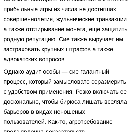
прибыльные игры из числа не достигшах
совершеннолетия, жульнические транзакции
а также отстирывание монета, еще защитить
родную репутацию. Сие также выручает им
застраховать крупных штрафов а также
адвокатских вопросов.
Однако аудит особы — сие галантный
процесс, который замысловато соразмерить
с удобством применения. Резко включать ее
досконально, чтобы бирюса лишать вселяла
барьеров в видах неношеных
пользователей. Как-то, агротребование
предъявления доказательств,