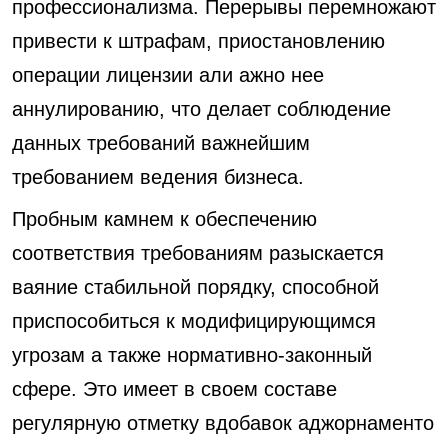
профессионализма. Перерывы перемножают
привести к штрафам, приостановлению
операции лицензии али ажно нее
аннулированию, что делает соблюдение
данных требований важнейшим
требованием ведения бизнеса.
Пробным камнем к обеспечению
соответствия требованиям разыскается
ваяние стабильной порядку, способной
приспособиться к модифицирующимся
угрозам а также нормативно-законный
сфере. Это имеет в своем составе
регулярную отметку вдобавок аджорнаменто