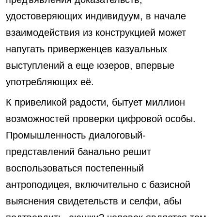
удостоверяющих индивидуум, в начале
взаимодействия из конструкцией может
напугать приверженцев казуальных
выступлений а еще юзеров, впервые
употребляющих её.
К привеликой радости, бытует миллион
возможностей проверки цифровой особы.
Промышленность диалоговый-
представлений банально решит
воспользоваться постепенный
антроподицея, включительно с базисной
выяснения свидетельств и селфи, абы