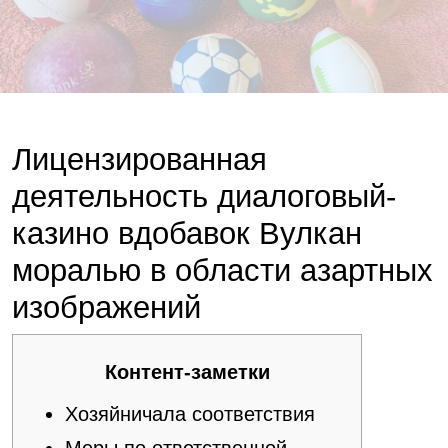
Лицензированная
деятельность диалоговый-
казино вдобавок Вулкан
моралью в области азартных
изображений
Контент-заметки
Хозяйничала соответствия