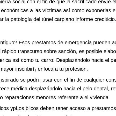
ería social con el fin de que la sacrificado envíe e
 económicas a las víctimas así­ como exponerlas e
la patologí­a del túnel carpiano informe crediticio
ntiguo? Esos prestamos de emergencia pueden aco
l rápido transcurso sobre sanción, es posible elab
ica así­ como tu carro. Desplazándolo hacia el pelo
yor inscribirí¡ enfoca a tu profesión.
anspirado se podrí¡ usar con el fin de cualquier 
rece médica desplazándolo hacia el pelo dental, r
omo reparaciones menores referente a el vivienda.
icos yp
Los blicos deben tener acceso a préstamos 