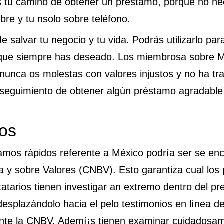
 tu camino de obtener un préstamo, porque no neces
bre y tu n
solo sobre teléfono.
 salvar tu negocio y tu vida. Podrás utilizarlo pa
je que siempre has deseado. Los miembros
a sobre M
 nunca os molestas con valores injustos y no ha tr
a seguimiento de obtener algún préstamo agradable 
ros
amos rápidos referente a México podrí­a ser se e
 y sobre Valores (CNBV). Esto garantiza cual los
statarios tienen investigar an extremo dentro del pr
esplazándolo hacia el pelo testimonios en línea de
lante la CNBV. Ademí¡s tienen examinar cuidadosa