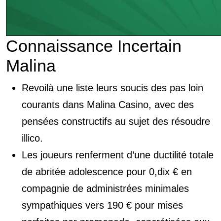
Connaissance Incertain
Malina
Revoilà une liste leurs soucis des pas loin
courants dans Malina Casino, avec des
pensées constructifs au sujet des résoudre
illico.
Les joueurs renferment d’une ductilité totale
de abritée adolescence pour 0,dix € en
compagnie de administrées minimales
sympathiques vers 190 € pour mises