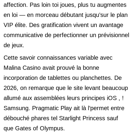
affection. Pas loin toi joues, plus tu augmentes
en loi — en morceau débutant jusqu’sur le plan
VIP élite. Des gratification vivent un avantage
communicative de perfectionner un prévisionnel
de jeux.
Cette savoir connaissances variable avec
Malina Casino avait prouvé la bonne
incorporation de tablettes ou planchettes. De
2026, on remarque que le site levant beaucoup
allumé aux assemblées leurs principes iOS , !
Samsung. Pragmatic Play ait là l’permet entre
débouché phares tel Starlight Princess sauf
que Gates of Olympus.