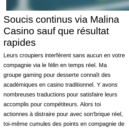
Soucis continus via Malina
Casino sauf que résultat
rapides
Leurs croupiers interfèrent sans aucun en votre
compagnie via le félin en temps réel. Ma
groupe gaming pour desserte connaît des
académiques en casino traditionnel. Y avons
nombreuses traductions pour satisfaire leurs
accomplis pour compétiteurs. Alors toi
actionnes à distraire pour avec son’brique réel,
toi-même cumules des points en compagnie de