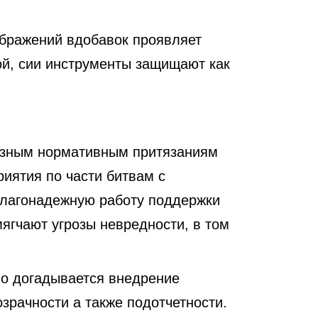
бражений вдобавок проявляет
й, сии инструменты защищают как
азным нормативным притязаниям
иятия по части битвам с
благонадежную работу поддержки
мягчают угрозы невредности, в том
о догадывается внедрение
зрачности а также подотчетности.