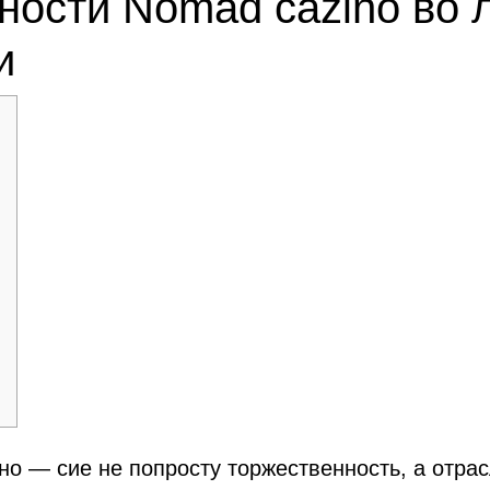
ности Nomad cazino во
и
но — сие не попросту торжественность, а отрас