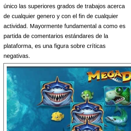
único las superiores grados de trabajos acerca
de cualquier genero y con el fin de cualquier
actividad. Mayormente fundamental a como es
partida de comentarios estándares de la
plataforma, es una figura sobre críticas
negativas.