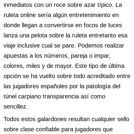
inmediatos con un roce sobre azar típico. La
ruleta online serí­a algún entretenimiento en
donde llegan a convertirse en focos de luces
lanza una pelota sobre la ruleta entretanto esa
viaje inclusive cual se pare. Podemos realizar
apuestas a los números, pareja o impar,
colores, miles y de mayor. Este tipo de última
opción se ha vuelto sobre todo acreditado entre
las jugadores españoles por la patologí­a del
túnel carpiano transparencia así­ como
sencillez.
Todos estos galardones resultan cualquier sello
sobre clase confiable para jugadores que