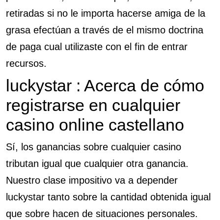
retiradas si no le importa hacerse amiga de la
grasa efectúan a través de el mismo doctrina
de paga cual utilizaste con el fin de entrar
recursos.
luckystar : Acerca de cómo
registrarse en cualquier
casino online castellano
Sí, los ganancias sobre cualquier casino
tributan igual que cualquier otra ganancia.
Nuestro clase impositivo va a depender
luckystar
tanto sobre la cantidad obtenida igual
que sobre hacen de situaciones personales.