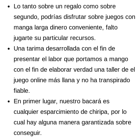
Lo tanto sobre un regalo como sobre
segundo, podrías disfrutar sobre juegos con
manga larga dinero conveniente, falto
jugarte su particular recursos.
Una tarima desarrollada con el fin de
presentar el labor que portamos a mango
con el fin de elaborar verdad una taller de el
juego online más llana y no ha transpirado
fiable.
En primer lugar, nuestro bacará es
cualquier esparcimiento de chiripa, por lo
cual hay alguna manera garantizada sobre
conseguir.