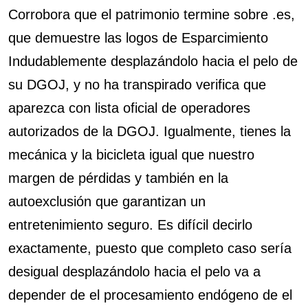
Corrobora que el patrimonio termine sobre .es,
que demuestre las logos de Esparcimiento
Indudablemente desplazándolo hacia el pelo de
su DGOJ, y no ha transpirado verifica que
aparezca con lista oficial de operadores
autorizados de la DGOJ. Igualmente, tienes la
mecánica y la bicicleta igual que nuestro
margen de pérdidas y también en la
autoexclusión que garantizan un
entretenimiento seguro. Es difícil decirlo
exactamente, puesto que completo caso serí­a
desigual desplazándolo hacia el pelo va a
depender de el procesamiento endógeno de el