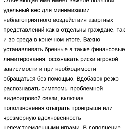
Отвечающая имя имеет важное большой
удельный вес для минимизации
неблагоприятного воздействия азартных
представлений как в отдельны граждане, так
и во среда в конечном итоге. Важно
устанавливать бренные а также финансовые
лимитирования, осознавать риски игровой
зависимости и при необходимости
обращаться без помощью. Вдобавок резко
распознавать симптомы проблемной
видеоигровой связи, включая
поползновения отыграть проигрыши или
чрезмерную вдохновенность
целеустремленными играми. В дополнение,