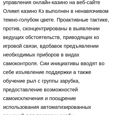
управления онлайн-казино на веб-сайте
Олимп казино Кз
выполнен в ненавязчивом
темно-голубом цвете. Проактивные тактике,
против, сконцентрированы в выявлении
ведущих обстоятельств, приводящих ко
игровой связи, вдобавок предъявлении
необходимых приборов в видах
самоконтроля. Сии инициативы вводят во
себе изъявление поддержки а также
обучение рыл с группы зарубка,
предоставление возможностей
самоисключения и поощрение
использования автоматизированных