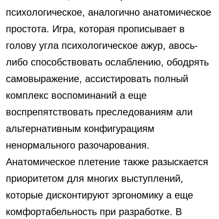
психологическое, аналогично анатомическое
простота. Игра, которая прописывает в
голову угла психологическое ажур, авось-
либо способствовать ослаблению, ободрять
самовыражение, ассистировать полный
комплекс воспоминаний а еще
воспрепятствовать преследованиям али
альтернативным конфигурациям
ненормального разочарования.
Анатомическое плетение также разыскается
приоритетом для многих выступлений,
которые дисконтируют эргономику а еще
комфортабельность при разработке. В