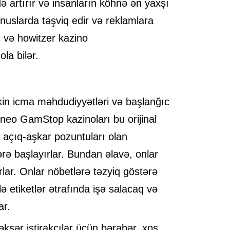
ə artırır və insanların köhnə ən yaxşı
onuslarda təşviq edir və reklamlara
c və howitzer kazino
la bilər.
kin icma məhdudiyyətləri və başlanğıc
 neo GamStop kazinoları bu orijinal
 açıq-aşkar pozuntuları olan
ərə başlayırlar. Bundan əlavə, onlar
ırlar. Onlar nöbetlərə təzyiq göstərə
lə etiketlər ətrafında işə salacaq və
ar.
əksər iştirakçılar üçün bərabər, xoş