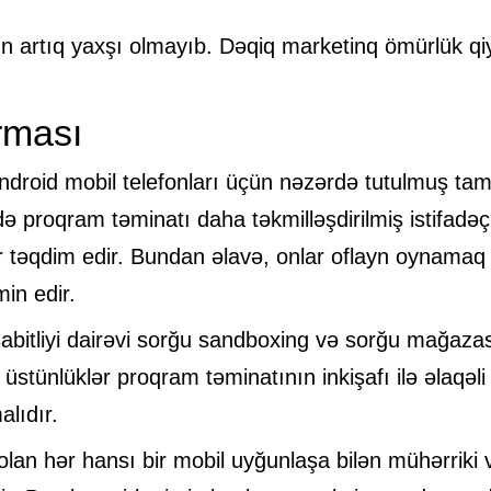
ün artıq yaxşı olmayıb.
Dəqiq marketinq ömürlük qiy
rması
droid mobil telefonları üçün nəzərdə tutulmuş ta
də proqram təminatı daha təkmilləşdirilmiş istifadə
ər təqdim edir. Bundan əlavə, onlar oflayn oynamaq 
in edir.
 sabitliyi dairəvi sorğu sandboxing və sorğu mağaza
 üstünlüklər proqram təminatının inkişafı ilə əlaqəl
alıdır.
 olan hər hansı bir mobil uyğunlaşa bilən mühərriki