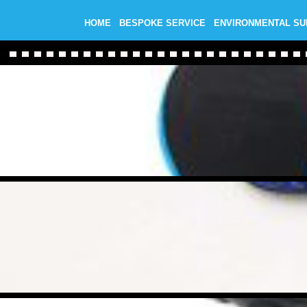
HOME
BESPOKE SERVICE
ENVIRONMENTAL S