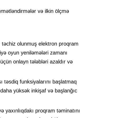
mətləndirmələr və ilkin ölçmə
m təchiz olunmuş elektron proqram
çiyə oyun yeniləmələri zamanı
üçün onlayn tələbləri azaldır və
sı təsdiq funksiyalarını başlatmaq
i daha yüksək inkişaf və başlanğıc
 və yaxınlıqdakı proqram təminatını