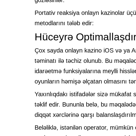
gözləsinlər.
Portativ reaksiya onlayn kazinolar üç
metodlarını tələb edir:
Hüceyrə Optimallaşdı
Çox sayda onlayn kazino iOS və ya An
təminatı ilə təchiz olunub. Bu məqalə
idarəetmə funksiyalarına meylli hissl
oyunların həmişə əlçatan olmasını təm
Yaxınlıqdakı istifadələr sizə mükafat
təklif edir. Bununla belə, bu məqalədə
diqqət xərclərinə qarşı balanslaşdırılm
Beləliklə, istənilən operator, mümkün