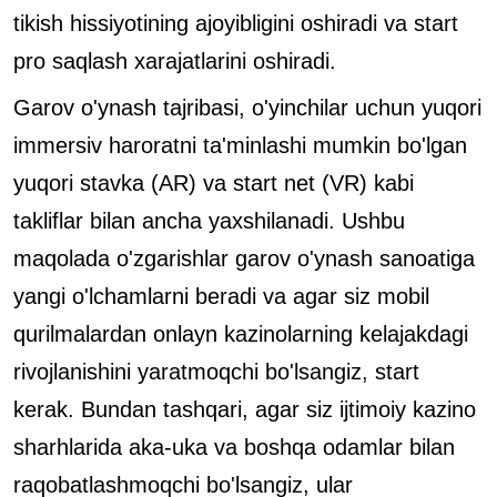
tikish hissiyotining ajoyibligini oshiradi va start
pro saqlash xarajatlarini oshiradi.
Garov o'ynash tajribasi, o'yinchilar uchun yuqori
immersiv haroratni ta'minlashi mumkin bo'lgan
yuqori stavka (AR) va start net (VR) kabi
takliflar bilan ancha yaxshilanadi. Ushbu
maqolada o'zgarishlar garov o'ynash sanoatiga
yangi o'lchamlarni beradi va agar siz mobil
qurilmalardan onlayn kazinolarning kelajakdagi
rivojlanishini yaratmoqchi bo'lsangiz, start
kerak. Bundan tashqari, agar siz ijtimoiy kazino
sharhlarida aka-uka va boshqa odamlar bilan
raqobatlashmoqchi bo'lsangiz, ular