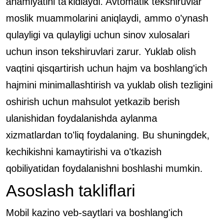
ahamiyatini ta'kidlaydi. Avtomatik tekshiruvlar
moslik muammolarini aniqlaydi, ammo o'ynash
qulayligi va qulayligi uchun sinov xulosalari
uchun inson tekshiruvlari zarur. Yuklab olish
vaqtini qisqartirish uchun hajm va boshlang'ich
hajmini minimallashtirish va yuklab olish tezligini
oshirish uchun mahsulot yetkazib berish
ulanishidan foydalanishda aylanma
xizmatlardan to'liq foydalaning. Bu shuningdek,
kechikishni kamaytirishi va o'tkazish
qobiliyatidan foydalanishni boshlashi mumkin.
Asoslash takliflari
Mobil kazino veb-saytlari va boshlang'ich