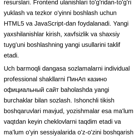
resurslari. Frontend ulanishlari to'g'ridan-to'g'ri
yuklash va tezkor o'yinni boshlash uchun
HTML5 va JavaScript-dan foydalanadi. Yangi
yaxshilanishlar kirish, xavfsizlik va shaxsiy
tuyg'uni boshlashning yangi usullarini taklif
etadi.
Uch barmoqli dangasa sozlamalarni individual
professional shakllarni
ПинАп казино
официальный сайт
baholashda yangi
burchaklar bilan sozlash. Ishonchli tikish
boshqaruvlari mavjud, yozishmalar esa ma'lum
vaqtdan keyin cheklovlarni taqdim etadi va
ma'lum o'yin sessiyalarida o'z-o'zini boshqarish