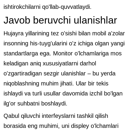
ishtirokchilarni qo'llab-quvvatlaydi.
Javob beruvchi ulanishlar
Hujayra yillarining tez o'sishi bilan mobil a'zolar
insonning his-tuyg'ularini o'z ichiga olgan yangi
standartlarga ega. Monitor o'lchamlariga mos
keladigan aniq xususiyatlarni darhol
o'zgartiradigan sezgir ulanishlar – bu yerda
niqoblashning muhim jihati. Ular bir tekis
ishlaydi va turli usullar davomida izchil bo'lgan
ilg'or suhbatni boshlaydi.
Qabul qiluvchi interfeyslarni tashkil qilish
borasida eng muhimi, uni displey o'lchamlari