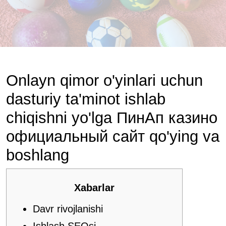
Onlayn qimor o'yinlari uchun
dasturiy ta'minot ishlab
chiqishni yo'lga ПинАп казино
официальный сайт qo'ying va
boshlang
Xabarlar
Davr rivojlanishi