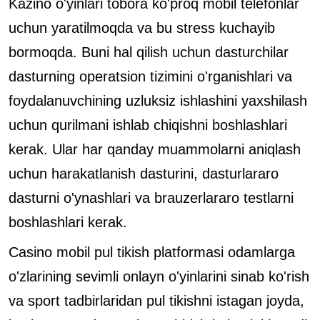
Kazino o'yinlari tobora ko'proq mobil telefonlar
uchun yaratilmoqda va bu stress kuchayib
bormoqda. Buni hal qilish uchun dasturchilar
dasturning operatsion tizimini o'rganishlari va
foydalanuvchining uzluksiz ishlashini yaxshilash
uchun qurilmani ishlab chiqishni boshlashlari
kerak. Ular har qanday muammolarni aniqlash
uchun harakatlanish dasturini, dasturlararo
dasturni o'ynashlari va brauzerlararo testlarni
boshlashlari kerak.
Casino mobil pul tikish platformasi odamlarga
o'zlarining sevimli onlayn o'yinlarini sinab ko'rish
va sport tadbirlaridan pul tikishni istagan joyda,