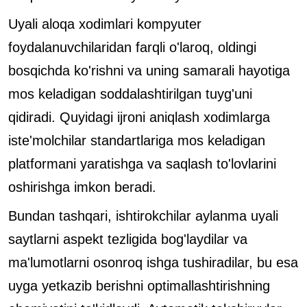
Uyali aloqa xodimlari kompyuter
foydalanuvchilaridan farqli o'laroq, oldingi
bosqichda ko'rishni va uning samarali hayotiga
mos keladigan soddalashtirilgan tuyg'uni
qidiradi. Quyidagi ijroni aniqlash xodimlarga
iste'molchilar standartlariga mos keladigan
platformani yaratishga va saqlash to'lovlarini
oshirishga imkon beradi.
Bundan tashqari, ishtirokchilar aylanma uyali
saytlarni aspekt tezligida bog'laydilar va
ma'lumotlarni osonroq ishga tushiradilar, bu esa
uyga yetkazib berishni optimallashtirishning