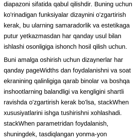
diapazoni sifatida qabul qilishdir. Buning uchun
ko'rinadigan funksiyalar dizaynini o'zgartirish
kerak, bu ularning samaradorlik va estetikaga
putur yetkazmasdan har qanday usul bilan
ishlashi osonligiga ishonch hosil qilish uchun.
Buni amalga oshirish uchun dizaynerlar har
qanday pageWidths dan foydalanishni va soat
ekranining qalinligiga qarab binolar va boshqa
inshootlarning balandligi va kengligini shartli
ravishda o'zgartirish kerak bo'lsa, stackWhen
xususiyatlarini ishga tushirishni xohlashadi.
stackWhen parametridan foydalanish,
shuningdek, tasdiqlangan yonma-yon