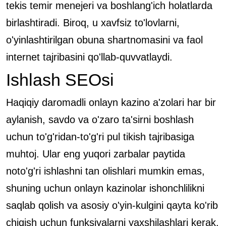
tekis temir menejeri va boshlang'ich holatlarda
birlashtiradi. Biroq, u xavfsiz to'lovlarni,
o'yinlashtirilgan obuna shartnomasini va faol
internet tajribasini qo'llab-quvvatlaydi.
Ishlash SEOsi
Haqiqiy daromadli onlayn kazino a'zolari har bir
aylanish, savdo va o'zaro ta'sirni boshlash
uchun to'g'ridan-to'g'ri pul tikish tajribasiga
muhtoj. Ular eng yuqori zarbalar paytida
noto'g'ri ishlashni tan olishlari mumkin emas,
shuning uchun onlayn kazinolar ishonchlilikni
saqlab qolish va asosiy o'yin-kulgini qayta ko'rib
chiqish uchun funksiyalarni yaxshilashlari kerak.