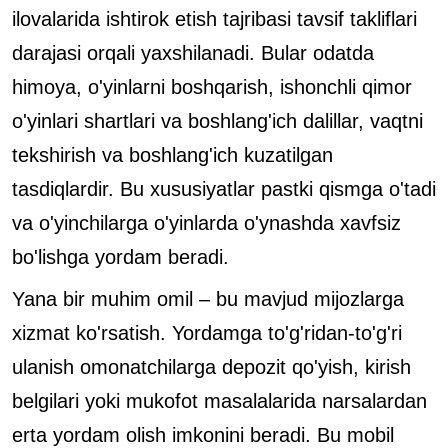
ilovalarida ishtirok etish tajribasi tavsif takliflari
darajasi orqali yaxshilanadi. Bular odatda
himoya, o'yinlarni boshqarish, ishonchli qimor
o'yinlari shartlari va boshlang'ich dalillar, vaqtni
tekshirish va boshlang'ich kuzatilgan
tasdiqlardir. Bu xususiyatlar pastki qismga o'tadi
va o'yinchilarga o'yinlarda o'ynashda xavfsiz
bo'lishga yordam beradi.
Yana bir muhim omil – bu mavjud mijozlarga
xizmat ko'rsatish. Yordamga to'g'ridan-to'g'ri
ulanish omonatchilarga depozit qo'yish, kirish
belgilari yoki mukofot masalalarida narsalardan
erta yordam olish imkonini beradi. Bu mobil