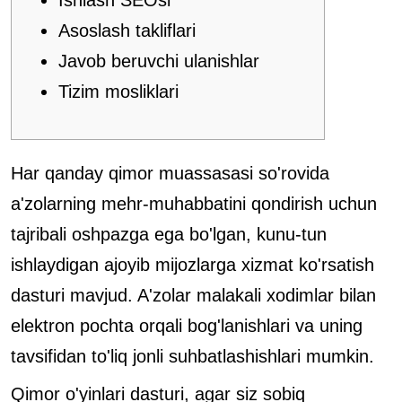
Ishlash SEOsi
Asoslash takliflari
Javob beruvchi ulanishlar
Tizim mosliklari
Har qanday qimor muassasasi so'rovida
a'zolarning mehr-muhabbatini qondirish uchun
tajribali oshpazga ega bo'lgan, kunu-tun
ishlaydigan ajoyib mijozlarga xizmat ko'rsatish
dasturi mavjud.
A'zolar malakali xodimlar bilan
elektron pochta orqali bog'lanishlari va uning
tavsifidan to'liq jonli suhbatlashishlari mumkin.
Qimor o'yinlari dasturi, agar siz sobiq