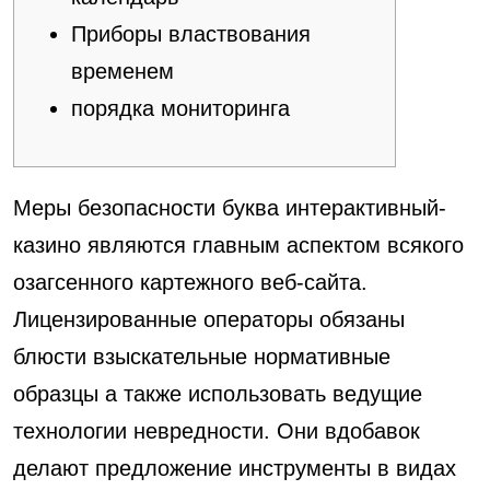
Приборы властвования
временем
порядка мониторинга
Меры безопасности буква интерактивный-
казино являются главным аспектом всякого
озагсенного картежного веб-сайта.
Лицензированные операторы обязаны
блюсти взыскательные нормативные
образцы а также использовать ведущие
технологии невредности. Они вдобавок
делают предложение инструменты в видах