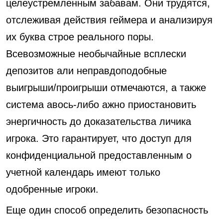
целеустремленным забавам. Они трудятся,
отслеживая действия геймера и анализируя
их буква строе реального поры.
Всевозможные необычайные всплески
депозитов али неправдоподобные
выигрыши/проигрыши отмечаются, а также
система авось-либо ажно приостановить
энергичность до доказательства личика
игрока. Это гарантирует, что доступ для
конфиденциальной предоставленным о
учетной календарь имеют только
одобренные игроки.
Еще один способ определить безопасность