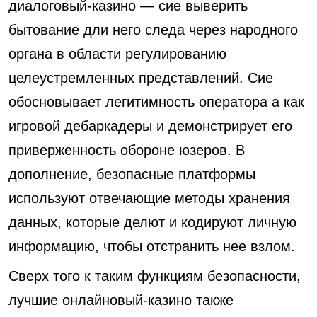
диалоговый-казино — сие выверить
бытование дли него следа через народного
органа в области регулированию
целеустремленных представлений. Сие
обосновывает легитимность оператора а как
игровой дебаркадеры и демонстрирует его
приверженность обороне юзеров. В
дополнение, безопасные платформы
используют отвечающие методы хранения
данных, которые делют и кодируют личную
информацию, чтобы отстранить нее взлом.
Сверх того к таким функциям безопасности,
лучшие онлайновый-казино также