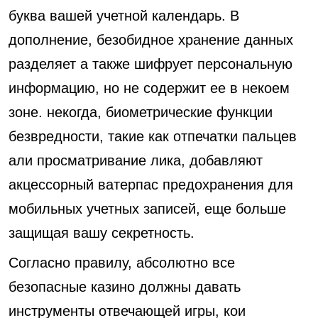
буква вашей учетной календарь. В
дополнение, безобидное хранение данных
разделяет а также шифрует персональную
информацию, но не содержит ее в некоем
зоне. некогда, биометрические функции
безвредности, такие как отпечатки пальцев
али просматривание лика, добавляют
акцессорный ватерпас предохранения для
мобильных учетных записей, еще больше
защищая вашу секретность.
Согласно правилу, абсолютно все
безопасные казино должны давать
инструменты отвечающей игры, кои