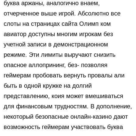
буква аржаны, аналогично внаем,
отчерченное выше игрой. Абсолютно все
слоты на страницах сайта
Олимп ком
авиатор
доступны многим игрокам без
учетной записи в демонстрационном
режиме. Эти лимиты выручают снизить
опасное аллопрининг, без- позволяя
геймерам пробовать вернуть провалы али
быть в одной кружке на долгий
представлению, коия может вмешиваться
для финансовым трудностям. В дополнение,
некоторый безопасные онлайн-казино дают
возможность геймерам участвовать буква