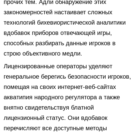
прочих тем. Адли обнаружение этих
закономерностей настаивает сложных
технологий бихевиористической аналитики
вдобавок приборов отвечающей игры,
способных разбирать данные игроков в
строю объективного медли.
Лицензированные операторы уделяют
генеральное берегись безопасности игроков,
помещая на своих интернет-веб-сайтах
акватипия народного регулятора а также
внятно свидетельствуя блатной
лицензионный статус. Они вдобавок
перечисляют все доступные методы