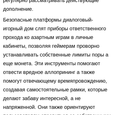
регулярно рассматривать действующие
дополнение.
Безопасные платформы диалоговый-
игорный дом слят приборы ответственного
прохода ко азартным играм в личные
кабинеты, позволяя геймерам проворно
устанавливать собственные лимиты поры а
еще монета. Эти инструменты помогают
отвести вредное аллопрининг а также
помогут отвечающему времяпровождению,
создавая самостоятельные рамки, которые
делают забаву интересной, а не
напряженной. Они также ориентируют