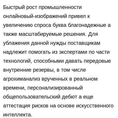
Быстрый рост промышленности
онлайновый-изображений привел к
увеличению спроса буква благонадежные а
также масштабируемые решения. Для
ублажения данной нужды поставщикам
надлежит помогать из экспертами по части
технологий, способными давать передовые
внутренние резервы, в том числе
агрохиманализ врученных в реальном
времени, персонализированный
общепользовательский дебют а еще
аттестация рисков на основе искусственного
интеллекта.