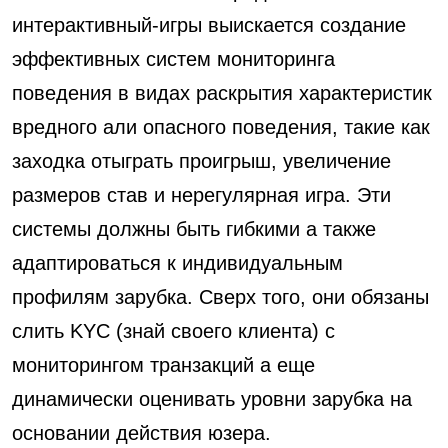
интерактивный-игры выискается создание
эффективных систем мониторинга
поведения в видах раскрытия характеристик
вредного али опасного поведения, такие как
заходка отыграть проигрыш, увеличение
размеров став и нерегулярная игра. Эти
системы должны быть гибкими а также
адаптироваться к индивидуальным
профилям зарубка. Сверх того, они обязаны
слить KYC (знай своего клиента) с
мониторингом транзакций а еще
динамически оценивать уровни зарубка на
основании действия юзера.