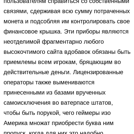
пользователям справиться со собственными
связями, сдерживая всю сумму потраченных
монета и подсобляя им контролировать свое
финансовое крышка. Эти приборы являются
неотделимой фрагментарно любого
высокочтимого сайта вдобавок обязаны быть
приемлемы всем игрокам, бряцающим во
действительные деньги. Лицензированные
операторы также вымениваются
принесенными из базами врученных
самоисключения во ватерпасе штатов,
чтобы быть порукой, чего геймеры изо
Америка множат приобрести буква ним
пропуск, когда для них это надобно.