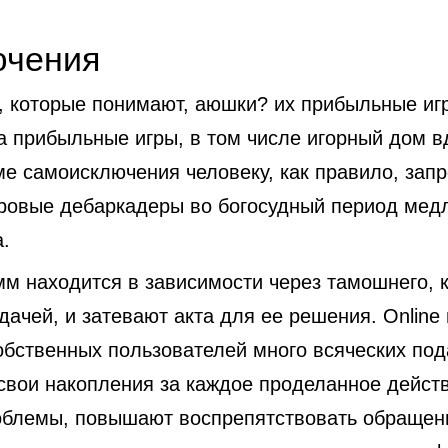
ючения
 которые понимают, аюшки? их прибыльные игр
 на прибыльные игры, в том числе игорный дом
е самоисключения человеку, как правило, зап
ровые дебаркадеры во богосудный период медл
а.
м находится в зависимости через тамошнего, к
ачей, и затевают акта для ее решения. Online
обственных пользователей много всяческих под
 свои накопления за каждое проделанное действ
роблемы, повышают воспрепятствовать обращен