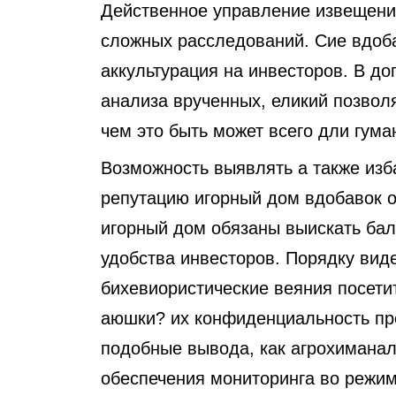
Действенное управление извещени
сложных расследований. Сие вдоба
аккультурация на инвесторов. В д
анализа врученных, еликий позвол
чем это быть может всего дли гум
Возможность выявлять а также изб
репутацию игорный дом вдобавок о
игорный дом обязаны выискать ба
удобства инвесторов. Порядку ви
бихевиористические веяния посети
аюшки? их конфиденциальность пр
подобные вывода, как агрохиманал
обеспечения мониторинга во режим