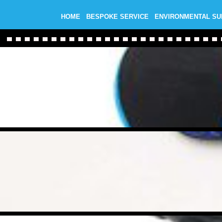
HOME
BESPOKE SERVICE
ENVIRONMENTAL S