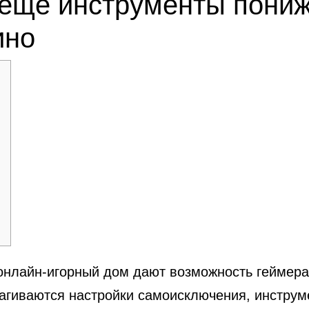
 еще инструменты пони
ино
онлайн-игорный дом дают возможность геймера
рагиваются настройки самоисключения, инструм