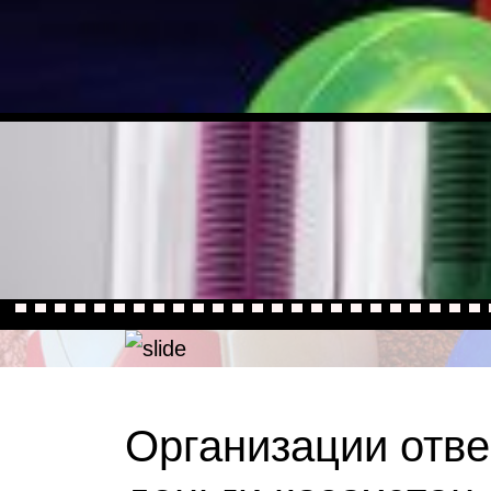
Организации отве