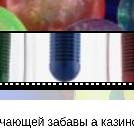
чающей забавы а казин