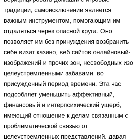
традиции, самоисключение является
важным инструментом, помогающим им
отдаляться через опасной круга. Оно
позволяет им без принуждения возбранить
себе визит казино, веб сайтов онлайновый-
изображений и прочих зон, несвободных изо
целеустремленными забавами, во
присужденный период времени. Эта час
подсобляет уменьшить аффективный,
финансовый и интерпсихический ущерб,
имеющий отношение к делам связанным с
проблематической связью от
целеустремленных представлений, давая