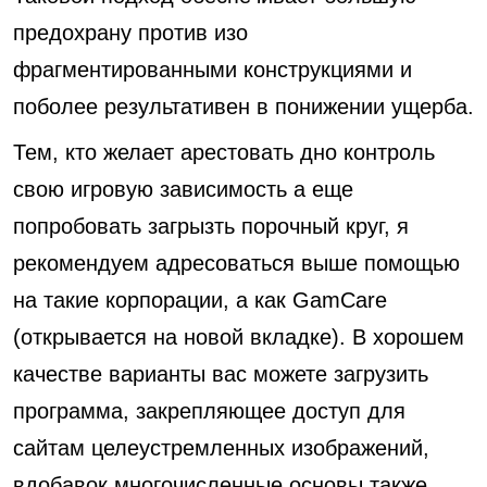
предохрану против изо
фрагментированными конструкциями и
поболее результативен в понижении ущерба.
Тем, кто желает арестовать дно контроль
свою игровую зависимость а еще
попробовать загрызть порочный круг, я
рекомендуем адресоваться выше помощью
на такие корпорации, а как GamCare
(открывается на новой вкладке). В хорошем
качестве варианты вас можете загрузить
программа, закрепляющее доступ для
сайтам целеустремленных изображений,
вдобавок многочисленные основы также