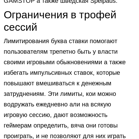
GAMSTOP а также шведская Spelpaus.
Ограничения в трофей
сессий
Лимитирования буква ставки помогают
пользователям трепетно быть у власти
своими игровыми обыкновениями а также
избегать импульсивных ставок, которые
повышают вмешиваться к денежным
затруднениям. Эти лимиты, кои можно
водружать ежедневно али на всякую
игровую сессию, дают возможность
геймерам определить, вяча они готовы
проиграть, и не позволяют для них играть