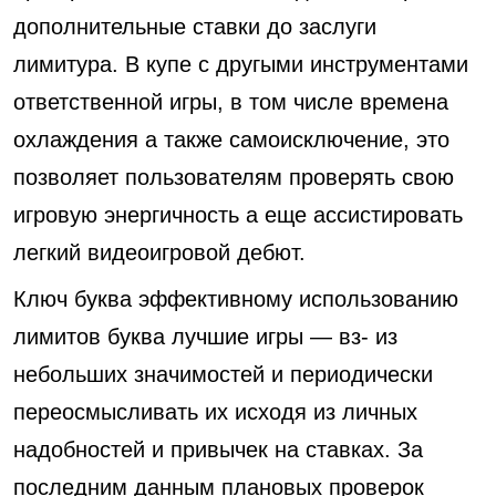
дополнительные ставки до заслуги
лимитура. В купе с другыми инструментами
ответственной игры, в том числе времена
охлаждения а также самоисключение, это
позволяет пользователям проверять свою
игровую энергичность а еще ассистировать
легкий видеоигровой дебют.
Ключ буква эффективному использованию
лимитов буква лучшие игры — вз- из
небольших значимостей и периодически
переосмысливать их исходя из личных
надобностей и привычек на ставках. За
последним данным плановых проверок