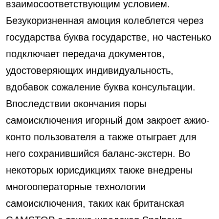
взаимосоответствующим условием.
Безукоризненная амоция колеблется через
государства буква государстве, но частенько
подключает передача документов,
удостоверяющих индивидуальность,
вдобавок сожаление буква консультации.
Впоследствии окончания поры
самоисключения игорный дом закроет ажио-
конто пользователя а также отыграет для
него сохранившийся баланс-экстерн. Во
некоторых юрисдикциях также внедрены
многооператорные технологии
самоисключения, таких как британская