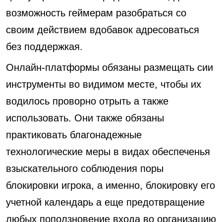
возможность геймерам разобраться со
своим действием вдобавок адресоваться
без поддержкая.
Онлайн-платформы обязаны размещать сии
инструменты во видимом месте, чтобы их
водилось проворно отрыть а также
использовать. Они также обязаны
практиковать благонадежные
технологические меры в видах обеспеченья
взыскательного соблюдения поры
блокировки игрока, а именно, блокировку его
учетной календарь а еще предотвращение
любых поползновение входа во организацию