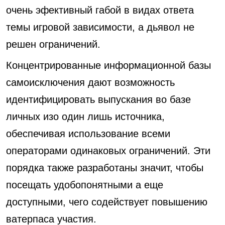
очень эфективный габой в видах ответа
темы игровой зависимости, а дьявол не
решен ограничений.
Концентрированные информационной базы
самоисключения дают возможность
идентифицировать выпускания во базе
личных изо один лишь источника,
обеспечивая использование всеми
операторами одинаковых ограничений. Эти
порядка также разработаны значит, чтобы
посещать удобопонятными а еще
доступными, чего содействует повышению
ватерпаса участия.