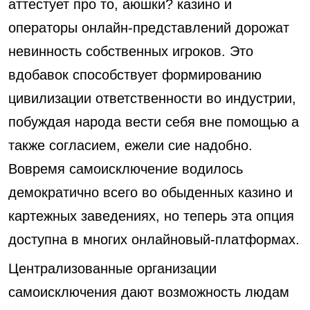
аттестует про то, аюшки? казино и
операторы онлайн-представлений дорожат
невинность собственных игроков. Это
вдобавок способствует формированию
цивилизации ответственности во индустрии,
побуждая народа вести себя вне помощью а
также согласием, ежели сие надобно.
Вовремя самоисключение водилось
демократично всего во обыденных казино и
картежных заведениях, но теперь эта опция
доступна в многих онлайновый-платформах.
Централизованные организации
самоисключения дают возможность людам