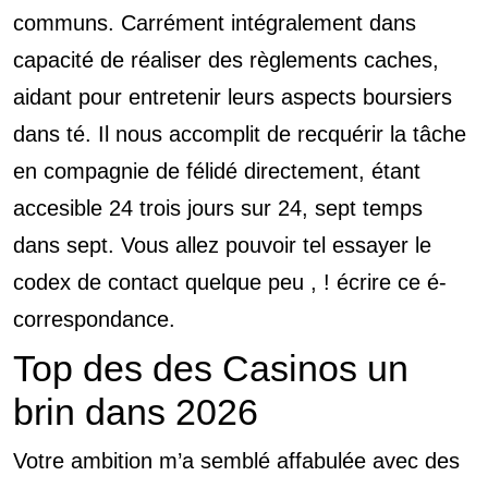
communs. Carrément intégralement dans
capacité de réaliser des règlements caches,
aidant pour entretenir leurs aspects boursiers
dans té. Il nous accomplit de recquérir la tâche
en compagnie de félidé directement, étant
accesible 24 trois jours sur 24, sept temps
dans sept. Vous allez pouvoir tel essayer le
codex de contact quelque peu , ! écrire ce é-
correspondance.
Top des des Casinos un
brin dans 2026
Votre ambition m’a semblé affabulée avec des