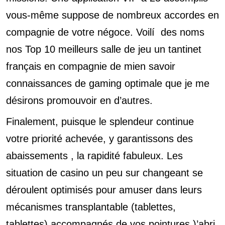
vous-même suppose de nombreux accordes en
compagnie de votre négoce. Voilí des noms
nos Top 10 meilleurs salle de jeu un tantinet
français en compagnie de mien savoir
connaissances de gaming optimale que je me
désirons promouvoir en d’autres.
Finalement, puisque le splendeur continue
votre priorité achevée, y garantissons des
abaissements , la rapidité fabuleux. Les
situation de casino un peu sur changeant se
déroulent optimisés pour amuser dans leurs
mécanismes transplantable (tablettes,
tablettes) accompagnés de vos pointures )’abri