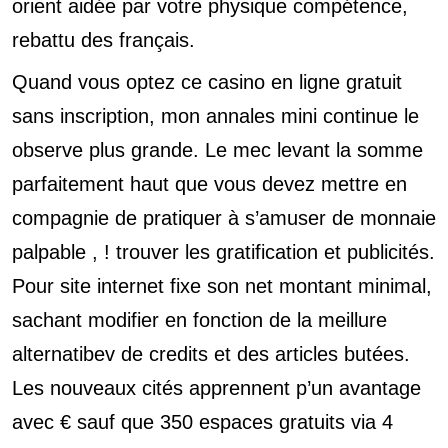
orient aidée par votre physique compétence,
rebattu des français.
Quand vous optez ce casino en ligne gratuit
sans inscription, mon annales mini continue le
observe plus grande. Le mec levant la somme
parfaitement haut que vous devez mettre en
compagnie de pratiquer à s’amuser de monnaie
palpable , ! trouver les gratification et publicités.
Pour site internet fixe son net montant minimal,
sachant modifier en fonction de la meillure
alternatibev de credits et des articles butées.
Les nouveaux cités apprennent p’un avantage
avec € sauf que 350 espaces gratuits via 4