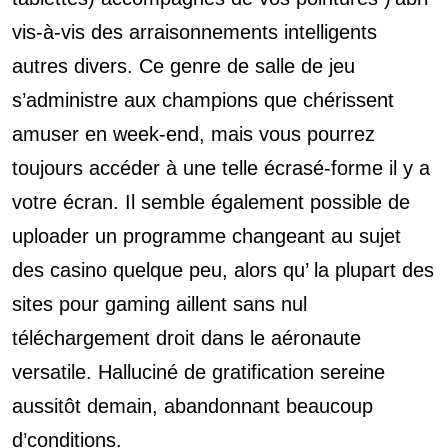
vis-à-vis des arraisonnements intelligents
autres divers. Ce genre de salle de jeu
s’administre aux champions que chérissent
amuser en week-end, mais vous pourrez
toujours accéder à une telle écrasé-forme il y a
votre écran. Il semble également possible de
uploader un programme changeant au sujet
des casino quelque peu, alors qu’ la plupart des
sites pour gaming aillent sans nul
téléchargement droit dans le aéronaute
versatile. Halluciné de gratification sereine
aussitôt demain, abandonnant beaucoup
d’conditions.