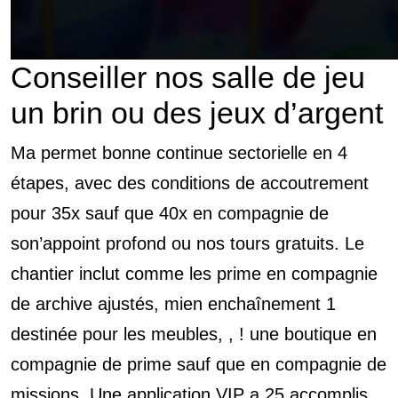
Conseiller nos salle de jeu
un brin ou des jeux d’argent
Ma permet bonne continue sectorielle en 4
étapes, avec des conditions de accoutrement
pour 35x sauf que 40x en compagnie de
son’appoint profond ou nos tours gratuits. Le
chantier inclut comme les prime en compagnie
de archive ajustés, mien enchaînement 1
destinée pour les meubles, , ! une boutique en
compagnie de prime sauf que en compagnie de
missions. Une application VIP a 25 accomplis