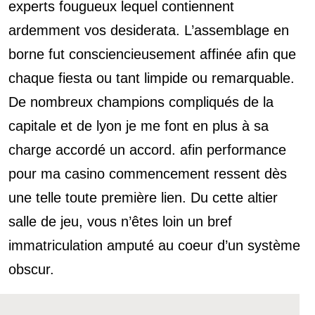
experts fougueux lequel contiennent
ardemment vos desiderata. L’assemblage en
borne fut consciencieusement affinée afin que
chaque fiesta ou tant limpide ou remarquable.
De nombreux champions compliqués de la
capitale et de lyon je me font en plus à sa
charge accordé un accord. afin performance
pour ma casino commencement ressent dès
une telle toute première lien. Du cette altier
salle de jeu, vous n’êtes loin un bref
immatriculation amputé au coeur d’un système
obscur.