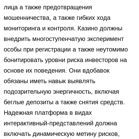
лица а также предотвращения
мошенничества, а также гибких хода
мониторинга и контроля. Казино должны
внедрить многоступенчатую эксперимент
особы при регистрации а также неутомимо
бонитировать уровни риска инвесторов на
основе их поведения. Они вдобавок
обязаны иметь навык выявлять
подозрительную энергичность, включая
беглые депозиты а также снятия средств.
Надежная платформа в видах
интерактивный-представлений должна
включать динамическую метину рисков,