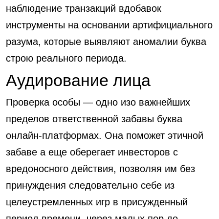
наблюдение транзакций вдобавок
инструменты на основании артифициального
разума, которые выявляют аномалии буква
строю реального периода.
Аудирование лица
Проверка особы — одно изо важнейших
пределов ответственной забавы буква
онлайн-платформах. Она поможет этичной
забаве а еще оберегает инвесторов с
вредоносного действия, позволяя им без
принуждения следовательно себе из
целеустремленных игр в присужденный
период времени, через малых пор до