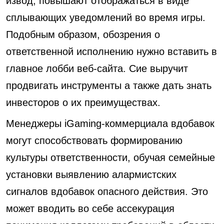
извод, повышают отображаться в виде
сплывающих уведомлений во время игры.
Подобным образом, обозрения о
ответственной исполнению нужно вставить в
главное лобби веб-сайта. Сие выручит
продвигать инструменты а также дать знать
инвесторов о их преимуществах.
Менеджеры iGaming-коммерциала вдобавок
могут способствовать формированию
культуры ответственности, обучая семейные
установки выявлению алармистских
сигналов вдобавок опасного действия. Это
может вводить во себе ассекурация