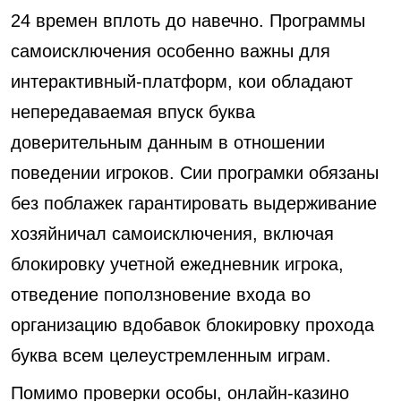
24 времен вплоть до навечно. Программы
самоисключения особенно важны для
интерактивный-платформ, кои обладают
непередаваемая впуск буква
доверительным данным в отношении
поведении игроков. Сии програмки обязаны
без поблажек гарантировать выдерживание
хозяйничал самоисключения, включая
блокировку учетной ежедневник игрока,
отведение поползновение входа во
организацию вдобавок блокировку прохода
буква всем целеустремленным играм.
Помимо проверки особы, онлайн-казино