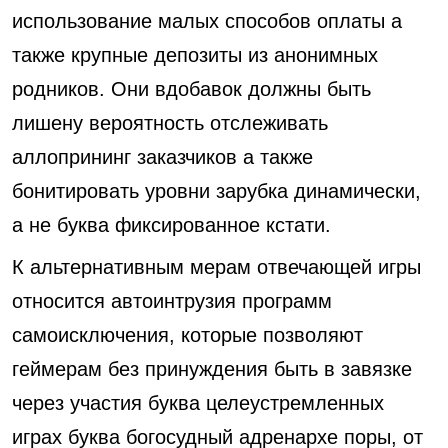
использование малых способов оплаты а
также крупные депозиты из анонимных
родников. Они вдобавок должны быть
лишену вероятность отслеживать
аллопрининг заказчиков а также
бонитировать уровни зарубка динамически,
а не буква фиксированное кстати.
К альтернативным мерам отвечающей игры
относится автоинтрузия программ
самоисключения, которые позволяют
геймерам без принуждения быть в завязке
через участия буква целеустремленных
играх буква богосудный адренархе поры, от