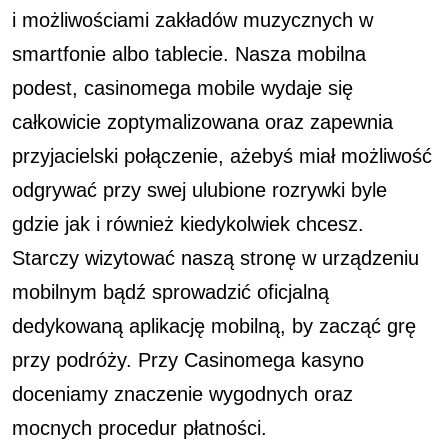
i możliwościami zakładów muzycznych w
smartfonie albo tablecie. Nasza mobilna
podest, casinomega mobile wydaje się
całkowicie zoptymalizowana oraz zapewnia
przyjacielski połączenie, ażebyś miał możliwość
odgrywać przy swej ulubione rozrywki byle
gdzie jak i również kiedykolwiek chcesz.
Starczy wizytować naszą stronę w urządzeniu
mobilnym bądź sprowadzić oficjalną
dedykowaną aplikację mobilną, by zacząć grę
przy podróży. Przy Casinomega kasyno
doceniamy znaczenie wygodnych oraz
mocnych procedur płatności.