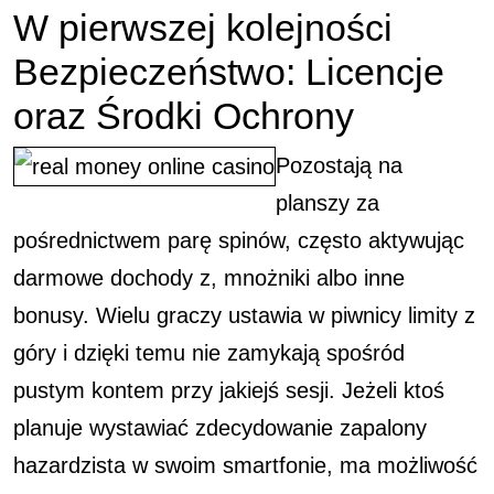
W pierwszej kolejności
Bezpieczeństwo: Licencje
oraz Środki Ochrony
Pozostają na
planszy za
pośrednictwem parę spinów, często aktywując
darmowe dochody z, mnożniki albo inne
bonusy. Wielu graczy ustawia w piwnicy limity z
góry i dzięki temu nie zamykają spośród
pustym kontem przy jakiejś sesji. Jeżeli ktoś
planuje wystawiać zdecydowanie zapalony
hazardzista w swoim smartfonie, ma możliwość