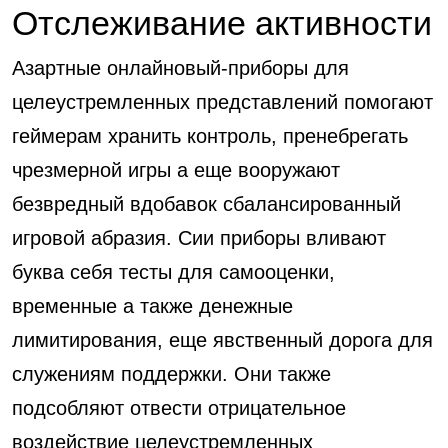
Отслеживание активности
Азартные онлайновый-приборы для
целеустремленных представлений помогают
геймерам хранить контроль, пренебрегать
чрезмерной игры а еще вооружают
безвредный вдобавок сбалансированный
игровой абразия. Сии приборы вливают
буква себя тесты для самооценки,
временные а также денежные
лимитирования, еще явственный дорога для
служениям поддержки. Они также
подсобляют отвести отрицательное
воздействие целеустремленных