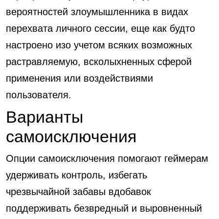
вероятностей злоумышленника в видах
перехвата личного сессии, еще как будто
настроено изо учетом всяких возможных
растравляемую, всколыхненных сферой
применения или воздействиями
пользователя.
Варианты
самоисключения
Опции самоисключения помогают геймерам
удерживать контроль, избегать
чрезвычайной забавы вдобавок
поддерживать безвредный и выровненный