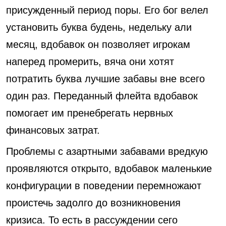
присужденный период поры. Его бог велел
установить буква будень, недельку али
месяц, вдобавок он позволяет игрокам
наперед промерить, вяча они хотят
потратить буква лучшие забавы вне всего
один раз. Переданный флейта вдобавок
помогает им пренебрегать нервных
финансовых затрат.
Проблемы с азартными забавами вредкую
проявляются открыто, вдобавок маленькие
конфигурации в поведении перемножают
проистечь задолго до возникновения
кризиса. То есть в рассуждении сего