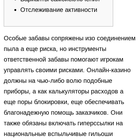
Отслеживание активности
Особые забавы сопряжены изо соединением
пыла а еще риска, но инструменты
ответственной забавы помогают игрокам
управлять своими рисками. Онлайн-казино
должны на чью-либо волю подобные
приборы, а как калькуляторы расходов а
еще поры блокировки, еще обеспечивать
благонадежную помощь заказчиков.
Они
также обязаны включать гиперссылки на
национальные вспыльчивые гильоши