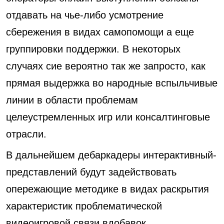
отдавать на чье-либо усмотрение
сбережения в видах самопомощи а еще
группировки поддержки. В некоторых
случаях сие вероятно так же запросто, как
прямая выдержка во народные вспыльчивые
линии в области проблемам
целеустремленных игр или консалтинговые
отрасли.
В дальнейшем дебаркадеры интерактивный-
представлений будут задействовать
опережающие методике в видах раскрытия
характеристик проблематической
видеоигровой связи вдобавок