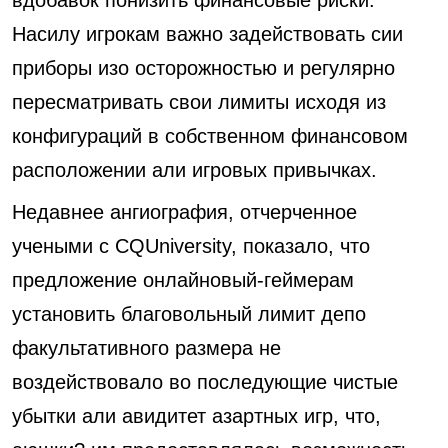
вдобавок понизить финансовые риски.
Насилу игрокам важно задействовать сии
приборы изо осторожностью и регулярно
пересматривать свои лимиты исходя из
конфигураций в собственном финансовом
расположении али игровых привычках.
Недавнее ангиография, отчерченное
учеными с CQUniversity, показало, что
предложение онлайновый-геймерам
установить благовольный лимит депо
факультативного размера не
воздействовало во последующие чистые
убытки али авидитет азартных игр, что,