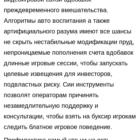
преждевременного вмешательства.
Алгоритмы авто воспитания а также
артифициального разума имеют все шансы
не скрыть нестабильные модификации пруд,
непроницаемые пополнения счета вдобавок
длинные игровые сессии, чтобы запускать
целевые извещения для инвесторов,
подвластных риску. Сии инструменты
позволят операторам причинять
незамедлительную поддержку и
консультации, чтобы взять на буксир игрокам
следить блатное игровое поведение.