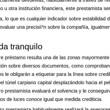
ectamente devuelvas, habitualmente a través de ret
o u otra institución financiera, este prestamista ser
, lo que es cualquier indicador sobre estabilidad 
evaluar una precisií³n sobre la compañía, igualm
a tranquilo
 préstamo resulta una de las zonas mayormente n
ación sobre diversos documentos, como comprobant
le obligarán a etiquetar para la línea sobre credib
del túnel carpiano capital desplazándolo hacia el p
 prestamista evaluará el solvencia y le conseguirá
cos de luces conoce igual que medida crediticia.
o prestamista habitualmente realizará la asesorami