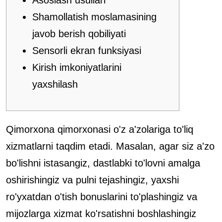
Asoslash usullari
Shamollatish moslamasining
javob berish qobiliyati
Sensorli ekran funksiyasi
Kirish imkoniyatlarini
yaxshilash
Qimorxona qimorxonasi o'z a'zolariga to'liq
xizmatlarni taqdim etadi.
Masalan, agar siz a'zo
bo'lishni istasangiz, dastlabki to'lovni amalga
oshirishingiz va pulni tejashingiz, yaxshi
ro'yxatdan o'tish bonuslarini to'plashingiz va
mijozlarga xizmat ko'rsatishni boshlashingiz