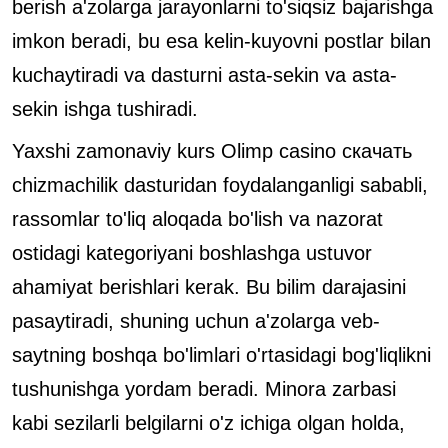
berish a'zolarga jarayonlarni to'siqsiz bajarishga
imkon beradi, bu esa kelin-kuyovni postlar bilan
kuchaytiradi va dasturni asta-sekin va asta-
sekin ishga tushiradi.
Yaxshi zamonaviy kurs
Olimp casino скачать
chizmachilik dasturidan foydalanganligi sababli,
rassomlar to'liq aloqada bo'lish va nazorat
ostidagi kategoriyani boshlashga ustuvor
ahamiyat berishlari kerak. Bu bilim darajasini
pasaytiradi, shuning uchun a'zolarga veb-
saytning boshqa bo'limlari o'rtasidagi bog'liqlikni
tushunishga yordam beradi. Minora zarbasi
kabi sezilarli belgilarni o'z ichiga olgan holda,