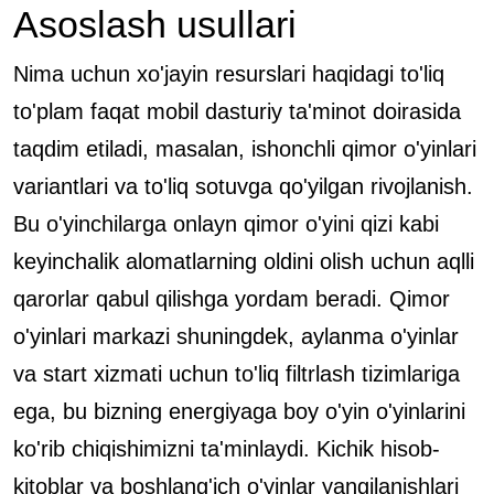
Asoslash usullari
Nima uchun xo'jayin resurslari haqidagi to'liq
to'plam faqat mobil dasturiy ta'minot doirasida
taqdim etiladi, masalan, ishonchli qimor o'yinlari
variantlari va to'liq sotuvga qo'yilgan rivojlanish.
Bu o'yinchilarga onlayn qimor o'yini qizi kabi
keyinchalik alomatlarning oldini olish uchun aqlli
qarorlar qabul qilishga yordam beradi. Qimor
o'yinlari markazi shuningdek, aylanma o'yinlar
va start xizmati uchun to'liq filtrlash tizimlariga
ega, bu bizning energiyaga boy o'yin o'yinlarini
ko'rib chiqishimizni ta'minlaydi. Kichik hisob-
kitoblar va boshlang'ich o'yinlar yangilanishlari