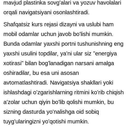
mavjud plastinka sovg'alari va yozuv havolalari
orqali navigatsiyani osonlashtiradi.
Shafqatsiz kurs rejasi dizayni va uslubi ham
mobil odamlar uchun javob bo'lishi mumkin.
Bunda odamlar yaxshi portni tushunishning eng
yaxshi usulini topdilar, ya'ni ular siz "energiya
xotirasi" bilan bog'lanadigan narsani amalga
oshiradilar, bu esa uni asosan
avtomatlashtiradi. Navigatsiya shakllari yoki
ishlashdagi o'zgarishlarning ritmini ko'rib chiqish
a'zolar uchun qiyin bo'lib qolishi mumkin, bu
sizning dasturda yo'nalishga oid sobiq
tuyg'ularingizni yo'qotishi mumkin.