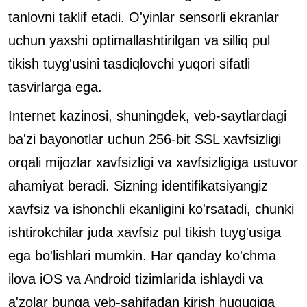
tanlovni taklif etadi. O'yinlar sensorli ekranlar
uchun yaxshi optimallashtirilgan va silliq pul
tikish tuyg'usini tasdiqlovchi yuqori sifatli
tasvirlarga ega.
Internet kazinosi, shuningdek, veb-saytlardagi
ba'zi bayonotlar uchun 256-bit SSL xavfsizligi
orqali mijozlar xavfsizligi va xavfsizligiga ustuvor
ahamiyat beradi. Sizning identifikatsiyangiz
xavfsiz va ishonchli ekanligini ko'rsatadi, chunki
ishtirokchilar juda xavfsiz pul tikish tuyg'usiga
ega bo'lishlari mumkin. Har qanday ko'chma
ilova iOS va Android tizimlarida ishlaydi va
a'zolar bunga veb-sahifadan kirish huquqiga