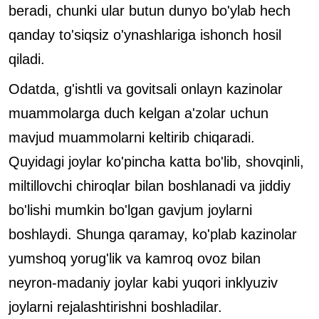
beradi, chunki ular butun dunyo bo'ylab hech
qanday to'siqsiz o'ynashlariga ishonch hosil
qiladi.
Odatda, g'ishtli va govitsali onlayn kazinolar
muammolarga duch kelgan a'zolar uchun
mavjud muammolarni keltirib chiqaradi.
Quyidagi joylar ko'pincha katta bo'lib, shovqinli,
miltillovchi chiroqlar bilan boshlanadi va jiddiy
bo'lishi mumkin bo'lgan gavjum joylarni
boshlaydi. Shunga qaramay, ko'plab kazinolar
yumshoq yorug'lik va kamroq ovoz bilan
neyron-madaniy joylar kabi yuqori inklyuziv
joylarni rejalashtirishni boshladilar.