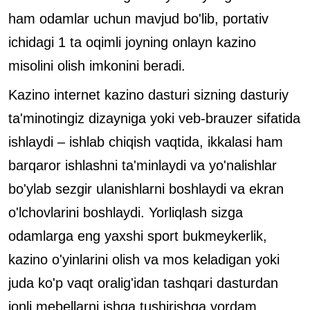
ham odamlar uchun mavjud bo'lib, portativ
ichidagi 1 ta oqimli joyning onlayn kazino
misolini olish imkonini beradi.
Kazino internet kazino dasturi sizning dasturiy
ta'minotingiz dizayniga yoki veb-brauzer sifatida
ishlaydi – ishlab chiqish vaqtida, ikkalasi ham
barqaror ishlashni ta'minlaydi va yo'nalishlar
bo'ylab sezgir ulanishlarni boshlaydi va ekran
o'lchovlarini boshlaydi. Yorliqlash sizga
odamlarga eng yaxshi sport bukmeykerlik,
kazino o'yinlarini olish va mos keladigan yoki
juda ko'p vaqt oralig'idan tashqari dasturdan
jonli mebellarni ishga tushirishga yordam