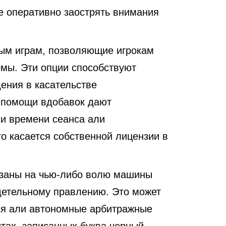
же оперативно заострять внимания
ным играм, позволяющие игрокам
рмы. Эти опции способствуют
ения в касательстве
 помощи вдобавок дают
и времени сеанса али
 касается собственной лицензии в
язаны на чью-либо волю машины
детельному правлению. Это может
ся али автономные арбитражные