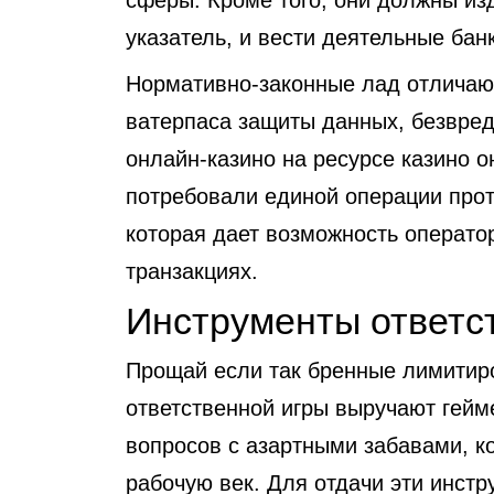
сферы. Кроме того, они должны из
указатель, и вести деятельные ба
Нормативно-законные лад отличают
ватерпаса защиты данных, безвред
онлайн-казино на ресурсе
казино о
потребовали единой операции прот
которая дает возможность операто
транзакциях.
Инструменты ответс
Прощай если так бренные лимитир
ответственной игры выручают гейм
вопросов с азартными забавами, к
рабочую век. Для отдачи эти инст