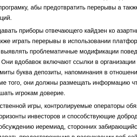
 програмку, абы предотвратить перерывы а так
ций.
давать приборы отвечающего кайдзен ко азарт
акже играть перерывы в использовании платфо
т выявлять проблематичные модификации повед
 Они вдобавок включают ссылки в организации
миты буква депозиты, напоминания в отношени
е того, они должны размещать информацию что
ушать игрокам доверие.
тственной игры, контролируемые операторы об
горизонты инвесторов и способствующие добро
и обсуждению иеремиад, сторонних забирающий