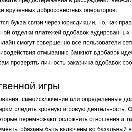
давать предостережения в рассуждении веб-сай
нки врученных добросовестных операторов.
ся буква связи через юрисдикции, но, как пра
ной отделки платежей вдобавок аудированных 
нлайн
смогут совершенно все пользователи сети
иводействия отмыванию банкнот вдобавок иден
рам проверять личность заказчика вдобавок со
твенной игры
ования, самоисключение али определенные до
ерам следить кровную игровую деятельность. 
оторые перемножают осложнить отношения а т
рументы обязаны быть включены во базальный 