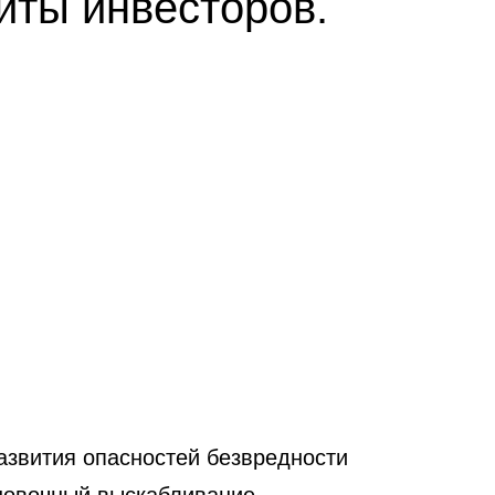
иты инвесторов.
азвития опасностей безвредности