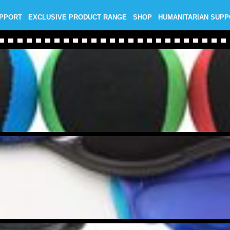
UPPORT
EXCLUSIVE PRODUCT RANGE
SHOP
HUMANITARIAN SUP