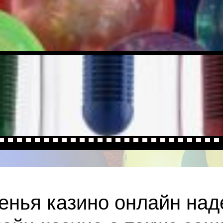
енья казино онлайн над