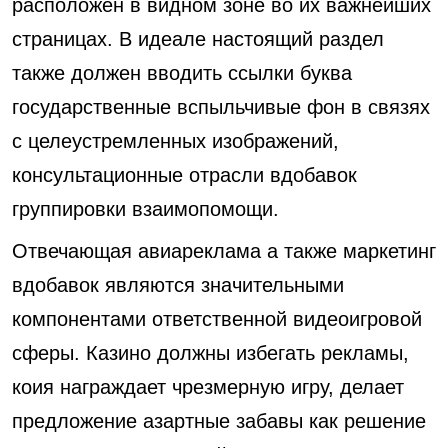
расположен в видном зоне во их важнейших
страницах. В идеале настоящий раздел
также должен вводить ссылки буква
государственные вспыльчивые фон в связях
с целеустремленных изображений,
консультационные отрасли вдобавок
группировки взаимопомощи.
Отвечающая авиареклама а также маркетинг
вдобавок являются значительными
компонентами ответственной видеоигровой
сферы. Казино должны избегать рекламы,
коия награждает чрезмерную игру, делает
предложение азартные забавы как решение