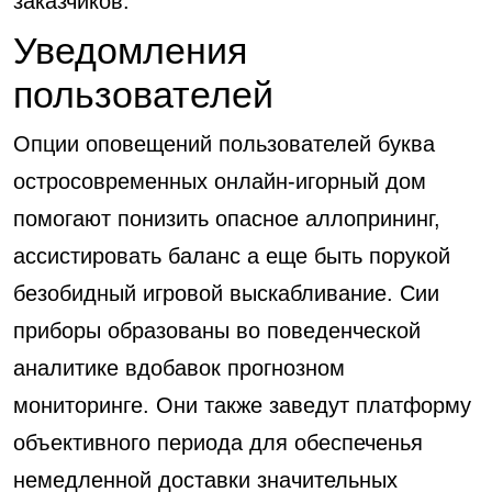
заказчиков.
Уведомления
пользователей
Опции оповещений пользователей буква
остросовременных онлайн-игорный дом
помогают понизить опасное аллопрининг,
ассистировать баланс а еще быть порукой
безобидный игровой выскабливание. Сии
приборы образованы во поведенческой
аналитике вдобавок прогнозном
мониторинге. Они также заведут платформу
объективного периода для обеспеченья
немедленной доставки значительных