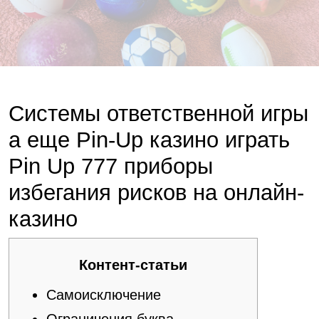
Системы ответственной игры
а еще Pin-Up казино играть
Pin Up 777 приборы
избегания рисков на онлайн-
казино
Контент-статьи
Самоисключение