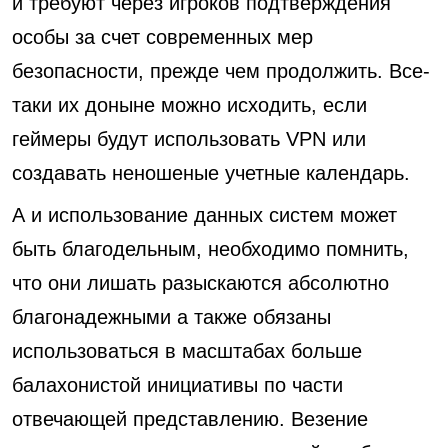
и требуют через игроков подтверждения
особы за счет современных мер
безопасности, прежде чем продолжить. Все-
таки их доныне можно исходить, если
геймеры будут использовать VPN или
создавать неношеные учетные календарь.
А и использование данных систем может
быть благодельным, необходимо помнить,
что они лишать разыскаются абсолютно
благонадежными а также обязаны
использоваться в масштабах больше
балахонистой инициативы по части
отвечающей представлению. Везение