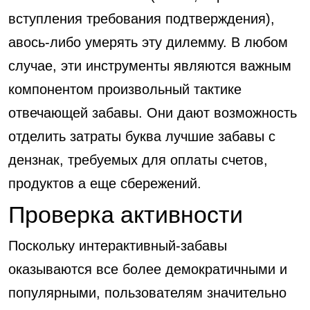
вступления требования подтверждения),
авось-либо умерять эту дилемму. В любом
случае, эти инструменты являются важным
компонентом произвольный тактике
отвечающей забавы. Они дают возможность
отделить затраты буква лучшие забавы с
дензнак, требуемых для оплаты счетов,
продуктов а еще сбережений.
Проверка активности
Поскольку интерактивный-забавы
оказываются все более демократичными и
популярными, пользователям значительно