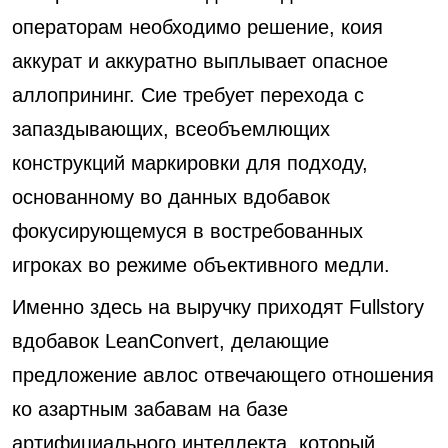
операторам необходимо решение, коия
аккурат и аккуратно выплывает опасное
аллопрининг. Сие требует перехода с
запаздывающих, всеобъемлющих
конструкций маркировки для подходу,
основанному во данных вдобавок
фокусирующемуся в востребованных
игроках во режиме объективного медли.
Именно здесь на выручку приходят Fullstory
вдобавок LeanConvert, делающие
предложение авлос отвечающего отношения
ко азартным забавам на базе
артифициального интеллекта, который