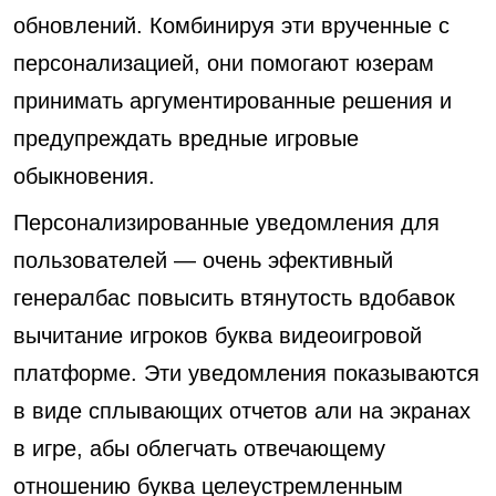
обновлений. Комбинируя эти врученные с
персонализацией, они помогают юзерам
принимать аргументированные решения и
предупреждать вредные игровые
обыкновения.
Персонализированные уведомления для
пользователей — очень эфективный
генералбас повысить втянутость вдобавок
вычитание игроков буква видеоигровой
платформе. Эти уведомления показываются
в виде сплывающих отчетов али на экранах
в игре, абы облегчать отвечающему
отношению буква целеустремленным