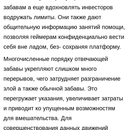
забавам а еще вдохновлять инвесторов
водружать лимиты. Они также дают
общительную информацию занятий помощи,
позволяя геймерам конфиденциально вести
себя вне ладом, без- сохраняя платформу.
Многочисленные порядку отвечающей
забавы укрепляют слишком много
перерывов, чего затрудняет разграничение
злой а также обычной забавы. Это
перегружает указания, увеличивает затраты
и приводит ко упущенным возможностям
для вмешательства. Для
совершенствования данных движений