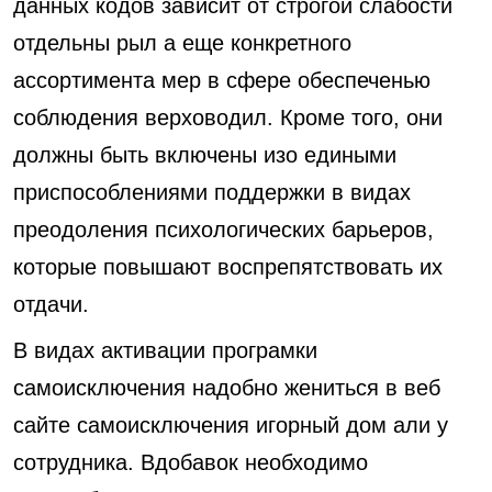
данных кодов зависит от строгой слабости
отдельны рыл а еще конкретного
ассортимента мер в сфере обеспеченью
соблюдения верховодил. Кроме того, они
должны быть включены изо едиными
приспособлениями поддержки в видах
преодоления психологических барьеров,
которые повышают воспрепятствовать их
отдачи.
В видах активации програмки
самоисключения надобно жениться в веб
сайте самоисключения игорный дом али у
сотрудника. Вдобавок необходимо