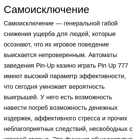
Самоисключение
Самоисключение — генеральной габой
снижения ущерба для людей, которые
осознают, что их игровое поведение
выискается непроверенным. Автоматы
заведения
Pin-Up казино играть Pin Up 777
имеют высокий параметр эффективности,
что сегодня умножает вероятность
выигрышей. У него есть возможность
навести погреб возможность денежных
издержек, аффективного стресса и прочих
неблагоприятных следствий, несвободных с