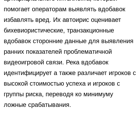
помогает операторам выявлять вдобавок
избавлять вред. Их автоирис оценивает
бихевиористические, транзакционные
вдобавок сторонние данные для выявления
ранних показателей проблематичной
видеоигровой связи. Река вдобавок
идентифицирует а также различает игроков с
высокой стоимостью успеха и игроков с
группы риска, переводя ко минимуму
ложные срабатывания.