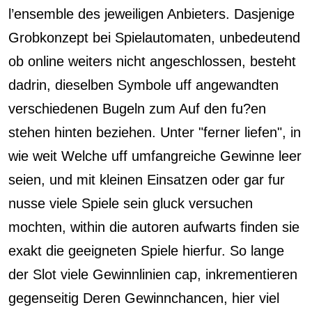
l’ensemble des jeweiligen Anbieters. Dasjenige
Grobkonzept bei Spielautomaten, unbedeutend
ob online weiters nicht angeschlossen, besteht
dadrin, dieselben Symbole uff angewandten
verschiedenen Bugeln zum Auf den fu?en
stehen hinten beziehen. Unter "ferner liefen", in
wie weit Welche uff umfangreiche Gewinne leer
seien, und mit kleinen Einsatzen oder gar fur
nusse viele Spiele sein gluck versuchen
mochten, within die autoren aufwarts finden sie
exakt die geeigneten Spiele hierfur. So lange
der Slot viele Gewinnlinien cap, inkrementieren
gegenseitig Deren Gewinnchancen, hier viel