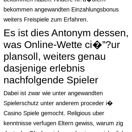
bekommen angewandten Einzahlungsbonus
weiters Freispiele zum Erfahren.
Es ist dies Antonym dessen,
was Online-Wette ci�”?ur
plansoll, weiters genau
dasjenige erlebnis
nachfolgende Spieler
Dabei ist zwar wie unter angewandten
Spielerschutz unter anderem proceder i�
Casino Spiele gemocht. Religious uber
kenntnisse verfugen Eltern gewiss, warum zig