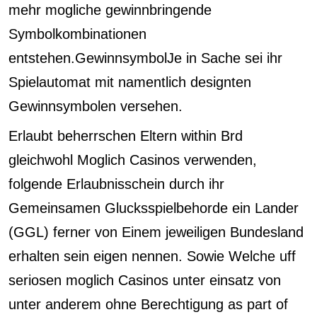
mehr mogliche gewinnbringende
Symbolkombinationen
entstehen.GewinnsymbolJe in Sache sei ihr
Spielautomat mit namentlich designten
Gewinnsymbolen versehen.
Erlaubt beherrschen Eltern within Brd
gleichwohl Moglich Casinos verwenden,
folgende Erlaubnisschein durch ihr
Gemeinsamen Glucksspielbehorde ein Lander
(GGL) ferner von Einem jeweiligen Bundesland
erhalten sein eigen nennen. Sowie Welche uff
seriosen moglich Casinos unter einsatz von
unter anderem ohne Berechtigung as part of