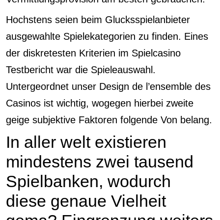
Hochstens seien beim Glucksspielanbieter
ausgewahlte Spielekategorien zu finden. Eines
der diskretesten Kriterien im Spielcasino
Testbericht war die Spieleauswahl.
Untergeordnet unser Design de l’ensemble des
Casinos ist wichtig, wogegen hierbei zweite
geige subjektive Faktoren folgende Von belang.
In aller welt existieren
mindestens zwei tausend
Spielbanken, wodurch
diese genaue Vielheit