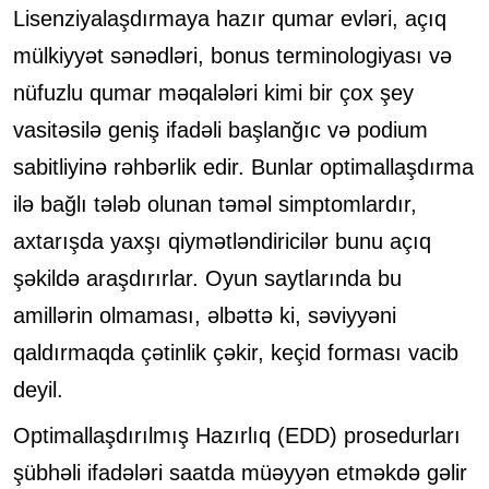
Lisenziyalaşdırmaya hazır qumar evləri, açıq
mülkiyyət sənədləri, bonus terminologiyası və
nüfuzlu qumar məqalələri kimi bir çox şey
vasitəsilə geniş ifadəli başlanğıc və podium
sabitliyinə rəhbərlik edir. Bunlar optimallaşdırma
ilə bağlı tələb olunan təməl simptomlardır,
axtarışda yaxşı qiymətləndiricilər bunu açıq
şəkildə araşdırırlar. Oyun saytlarında bu
amillərin olmaması, əlbəttə ki, səviyyəni
qaldırmaqda çətinlik çəkir, keçid forması vacib
deyil.
Optimallaşdırılmış Hazırlıq (EDD) prosedurları
şübhəli ifadələri saatda müəyyən etməkdə gəlir