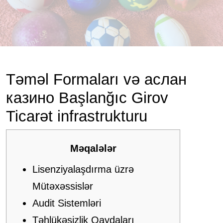
Təməl Formaları və аслан
казино Başlanğıc Girov
Ticarət infrastrukturu
Məqalələr
Lisenziyalaşdırma üzrə
Mütəxəssislər
Audit Sistemləri
Təhlükəsizlik Qaydaları