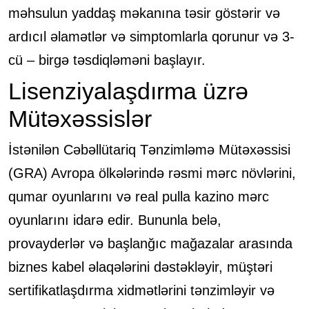
məhsulun yaddaş məkanına təsir göstərir və
ardıcıl əlamətlər və simptomlarla qorunur və 3-
cü – birgə təsdiqləməni başlayır.
Lisenziyalaşdırma üzrə
Mütəxəssislər
İstənilən Cəbəllütariq Tənzimləmə Mütəxəssisi
(GRA) Avropa ölkələrində rəsmi mərc növlərini,
qumar oyunlarını və real pulla kazino mərc
oyunlarını idarə edir. Bununla belə,
provayderlər və başlanğıc mağazalar arasında
biznes kabel əlaqələrini dəstəkləyir, müştəri
sertifikatlaşdırma xidmətlərini tənzimləyir və