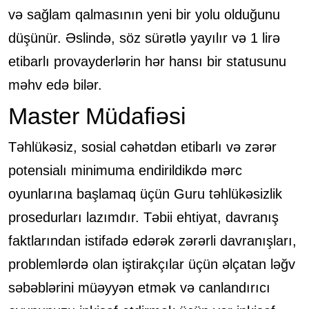
və sağlam qalmasının yeni bir yolu olduğunu
düşünür. Əslində, söz sürətlə yayılır və 1 lirə
etibarlı provayderlərin hər hansı bir statusunu
məhv edə bilər.
Master Müdafiəsi
Təhlükəsiz, sosial cəhətdən etibarlı və zərər
potensialı minimuma endirildikdə mərc
oyunlarına başlamaq üçün Guru təhlükəsizlik
prosedurları lazımdır. Təbii ehtiyat, davranış
faktlarından istifadə edərək zərərli davranışları,
problemlərdə olan iştirakçılar üçün əlçatan ləğv
səbəblərini müəyyən etmək və canlandırıcı