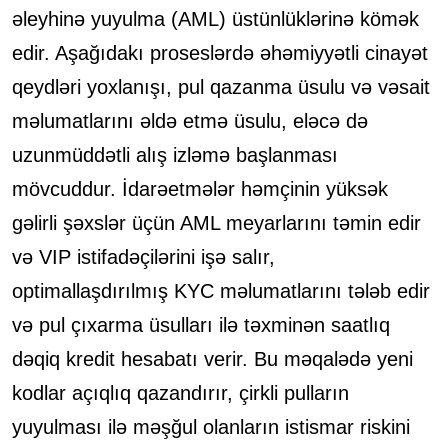
əleyhinə yuyulma (AML) üstünlüklərinə kömək
edir. Aşağıdakı proseslərdə əhəmiyyətli cinayət
qeydləri yoxlanışı, pul qazanma üsulu və vəsait
məlumatlarını əldə etmə üsulu, eləcə də
uzunmüddətli alış izləmə başlanması
mövcuddur. İdarəetmələr həmçinin yüksək
gəlirli şəxslər üçün AML meyarlarını təmin edir
və VIP istifadəçilərini işə salır,
optimallaşdırılmış KYC məlumatlarını tələb edir
və pul çıxarma üsulları ilə təxminən saatlıq
dəqiq kredit hesabatı verir. Bu məqalədə yeni
kodlar açıqlıq qazandırır, çirkli pulların
yuyulması ilə məşğul olanların istismar riskini