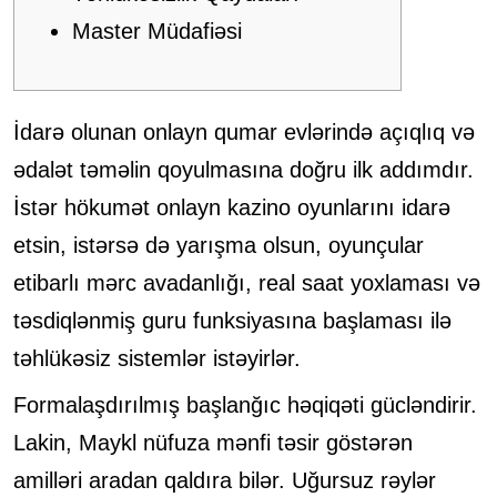
Master Müdafiəsi
İdarə olunan onlayn qumar evlərində açıqlıq və
ədalət təməlin qoyulmasına doğru ilk addımdır.
İstər hökumət onlayn kazino oyunlarını idarə
etsin, istərsə də yarışma olsun, oyunçular
etibarlı mərc avadanlığı, real saat yoxlaması və
təsdiqlənmiş guru funksiyasına başlaması ilə
təhlükəsiz sistemlər istəyirlər.
Formalaşdırılmış başlanğıc həqiqəti gücləndirir.
Lakin, Maykl nüfuza mənfi təsir göstərən
amilləri aradan qaldıra bilər.
Uğursuz rəylər