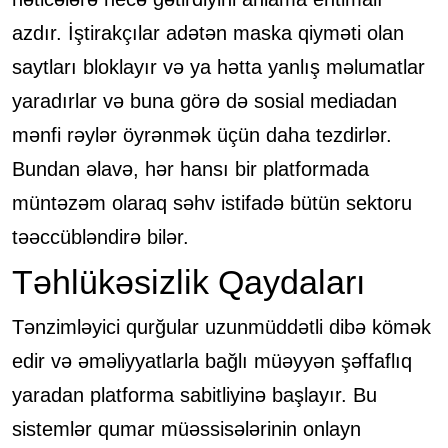
azdır. İştirakçılar adətən maska ​​​​qiyməti olan
saytları bloklayır və ya hətta yanlış məlumatlar
yaradırlar və buna görə də sosial mediadan
mənfi rəylər öyrənmək üçün daha tezdirlər.
Bundan əlavə, hər hansı bir platformada
müntəzəm olaraq səhv istifadə bütün sektoru
təəccübləndirə bilər.
Təhlükəsizlik Qaydaları
Tənzimləyici qurğular uzunmüddətli dibə kömək
edir və əməliyyatlarla bağlı müəyyən şəffaflıq
yaradan platforma sabitliyinə başlayır. Bu
sistemlər qumar müəssisələrinin onlayn