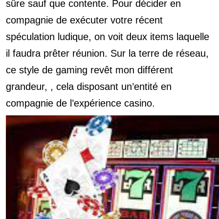
sûre sauf que contente. Pour décider en
compagnie de exécuter votre récent
spéculation ludique, on voit deux items laquelle
il faudra prêter réunion. Sur la terre de réseau,
ce style de gaming revêt mon différent
grandeur, , cela disposant un’entité en
compagnie de l’expérience casino.