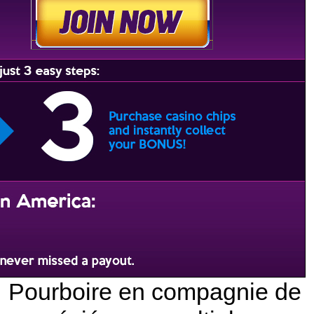
Pourboire en compagnie de