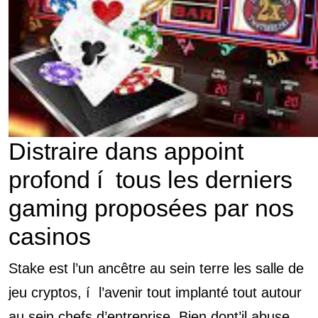
Distraire dans appoint
profond í tous les derniers
gaming proposées par nos
casinos
Stake est l’un ancêtre au sein terre les salle de
jeu cryptos, í l’avenir tout implanté tout autour
au sein chefs d’entreprise. Bien dont’il abuse