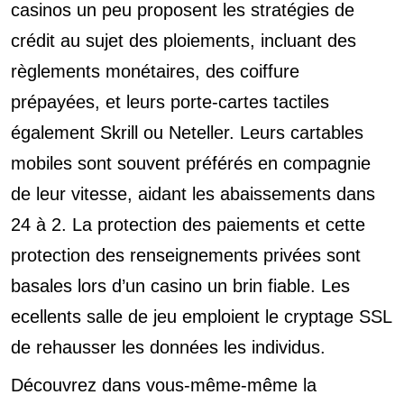
casinos un peu proposent les stratégies de
crédit au sujet des ploiements, incluant des
règlements monétaires, des coiffure
prépayées, et leurs porte-cartes tactiles
également Skrill ou Neteller. Leurs cartables
mobiles sont souvent préférés en compagnie
de leur vitesse, aidant les abaissements dans
24 à 2. La protection des paiements et cette
protection des renseignements privées sont
basales lors d’un casino un brin fiable. Les
ecellents salle de jeu emploient le cryptage SSL
de rehausser les données les individus.
Découvrez dans vous-même-même la