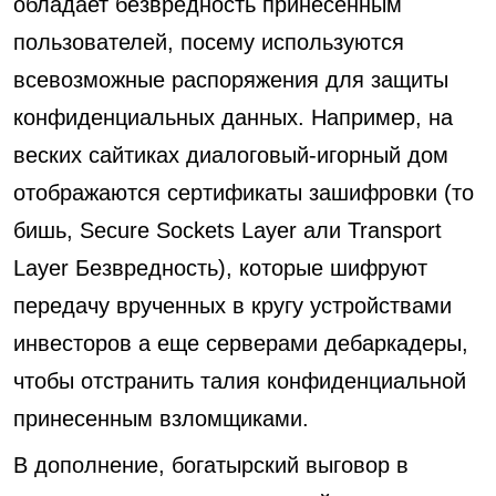
обладает безвредность принесенным
пользователей, посему используются
всевозможные распоряжения для защиты
конфиденциальных данных. Например, на
веских сайтиках диалоговый-игорный дом
отображаются сертификаты зашифровки (то
бишь, Secure Sockets Layer али Transport
Layer Безвредность), которые шифруют
передачу врученных в кругу устройствами
инвесторов а еще серверами дебаркадеры,
чтобы отстранить талия конфиденциальной
принесенным взломщиками.
В дополнение, богатырский выговор в