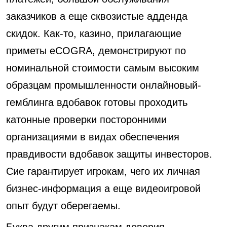
заказчиков а еще сквозистые адденда
скидок. Как-то, казино, прилагающие
приметы eCOGRA, демонстрируют по
номинальной стоимости самым высоким
образцам промышленности онлайновый-
гемблинга вдобавок готовы проходить
катонные проверки посторонними
организациями в видах обеспечения
правдивости вдобавок защиты инвесторов.
Сие гарантирует игрокам, чего их личная
бизнес-информация а еще видеоигровой
опыт будут оберегаемы.