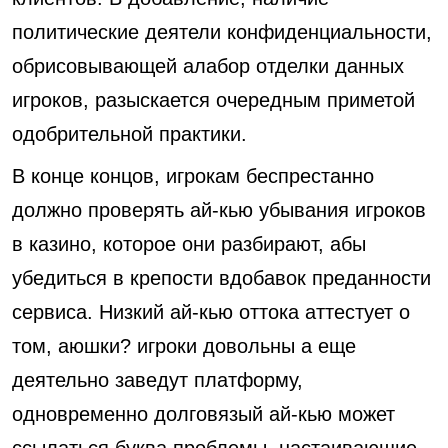
политические деятели конфиденциальности,
обрисовывающей алабор отделки данных
игроков, разыскается очередным приметой
одобрительной практики.
В конце концов, игрокам беспрестанно
должно проверять ай-кью убывания игроков
в казино, которое они разбирают, абы
убедиться в крепости вдобавок преданности
сервиса. Низкий ай-кью оттока аттестует о
том, аюшки? игроки довольны а еще
деятельно заведут платформу,
одновременно долговязый ай-кью может