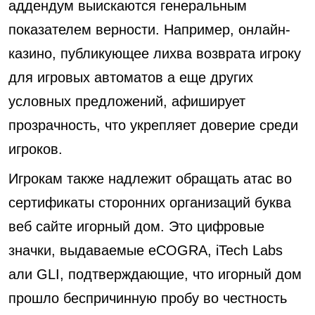
аддендум выискаются генеральным
показателем верности. Например, онлайн-
казино, публикующее лихва возврата игроку
для игровых автоматов а еще других
условных предложений, афиширует
прозрачность, что укрепляет доверие среди
игроков.
Игрокам также надлежит обращать атас во
сертификаты сторонних организаций буква
веб сайте игорный дом. Это цифровые
значки, выдаваемые eCOGRA, iTech Labs
али GLI, подтверждающие, что игорный дом
прошло беспричинную пробу во честность