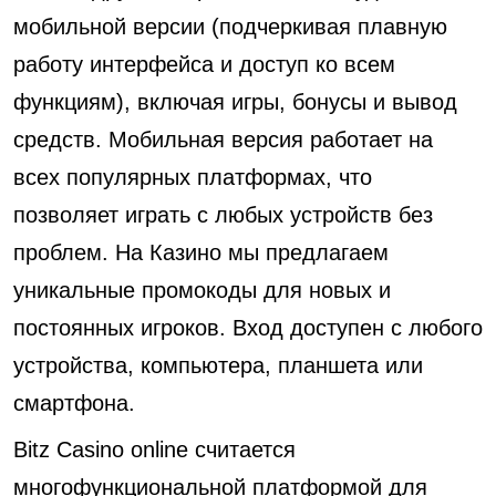
мобильной версии (подчеркивая плавную
работу интерфейса и доступ ко всем
функциям), включая игры, бонусы и вывод
средств. Мобильная версия работает на
всех популярных платформах, что
позволяет играть с любых устройств без
проблем. На Казино мы предлагаем
уникальные промокоды для новых и
постоянных игроков. Вход доступен с любого
устройства, компьютера, планшета или
смартфона.
Bitz Casino online считается
многофункциональной платформой для