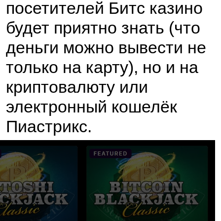
посетителей Битс казино
будет приятно знать (что
деньги можно вывести не
только на карту), но и на
криптовалюту или
электронный кошелёк
Пиастрикс.