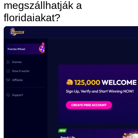
megszállhatják a
floridaiakat?