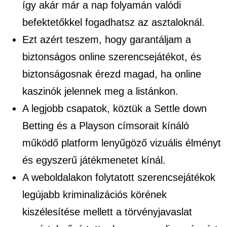
így akár már a nap folyamán valódi
befektetőkkel fogadhatsz az asztaloknál.
Ezt azért teszem, hogy garantáljam a
biztonságos online szerencsejátékot, és
biztonságosnak érezd magad, ha online
kaszinók jelennek meg a listánkon.
A legjobb csapatok, köztük a Settle down
Betting és a Playson címsorait kínáló
működő platform lenyűgöző vizuális élményt
és egyszerű játékmenetet kínál.
A weboldalakon folytatott szerencsejátékok
legújabb kriminalizációs körének
kiszélesítése mellett a törvényjavaslat