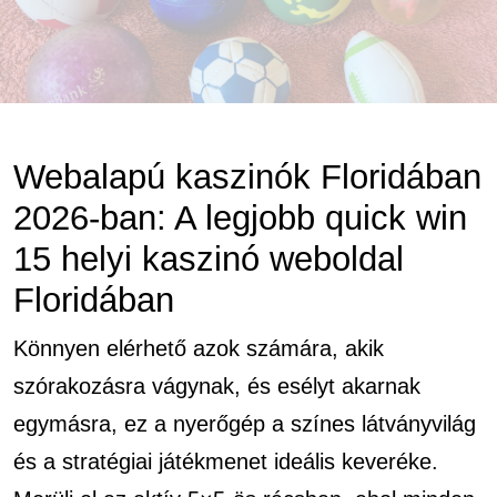
Webalapú kaszinók Floridában
2026-ban: A legjobb quick win
15 helyi kaszinó weboldal
Floridában
Könnyen elérhető azok számára, akik
szórakozásra vágynak, és esélyt akarnak
egymásra, ez a nyerőgép a színes látványvilág
és a stratégiai játékmenet ideális keveréke.