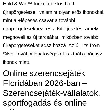
Hold & Win™ funkció biztosítja 9
újrapörgetéssel, valamint olyan erős ikonokkal,
mint a +lépéses csavar a további
újrapörgetésekhez, és a Kiterjesztés, amely
megnöveli az új tárcsákat, miközben további
újrapörgetéseket adsz hozzá. Az új Tits from
Silver további lehetőségeket is kínál a bónusz
ikonok miatt.
Online szerencsejáték
Floridában 2026-ban –
Szerencsejáték-vállalatok,
sportfogadás és online