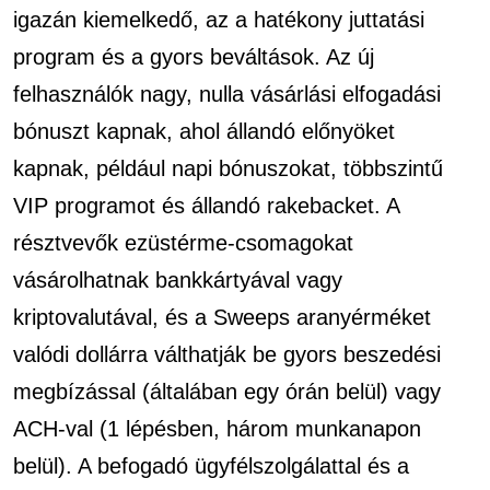
igazán kiemelkedő, az a hatékony juttatási
program és a gyors beváltások. Az új
felhasználók nagy, nulla vásárlási elfogadási
bónuszt kapnak, ahol állandó előnyöket
kapnak, például napi bónuszokat, többszintű
VIP programot és állandó rakebacket. A
résztvevők ezüstérme-csomagokat
vásárolhatnak bankkártyával vagy
kriptovalutával, és a Sweeps aranyérméket
valódi dollárra válthatják be gyors beszedési
megbízással (általában egy órán belül) vagy
ACH-val (1 lépésben, három munkanapon
belül). A befogadó ügyfélszolgálattal és a