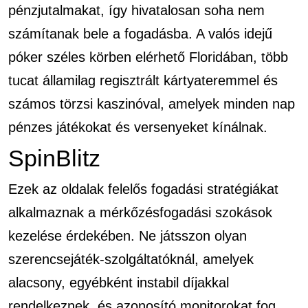
pénzjutalmakat, így hivatalosan soha nem
számítanak bele a fogadásba. A valós idejű
póker széles körben elérhető Floridában, több
tucat államilag regisztrált kártyateremmel és
számos törzsi kaszinóval, amelyek minden nap
pénzes játékokat és versenyeket kínálnak.
SpinBlitz
Ezek az oldalak felelős fogadási stratégiákat
alkalmaznak a mérkőzésfogadási szokások
kezelése érdekében. Ne játsszon olyan
szerencsejáték-szolgáltatóknál, amelyek
alacsony, egyébként instabil díjakkal
rendelkeznek, és azonosító monitorokat fog