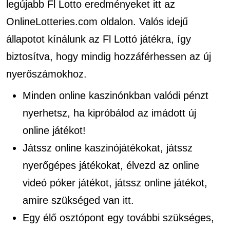
legújabb Fl Lotto eredményeket itt az
OnlineLotteries.com oldalon. Valós idejű
állapotot kínálunk az Fl Lottó játékra, így
biztosítva, hogy mindig hozzáférhessen az új
nyerőszámokhoz.
Minden online kaszinónkban valódi pénzt
nyerhetsz, ha kipróbálod az imádott új
online játékot!
Játssz online kaszinójátékokat, játssz
nyerőgépes játékokat, élvezd az online
videó póker játékot, játssz online játékot,
amire szükséged van itt.
Egy élő osztópont egy további szükséges,