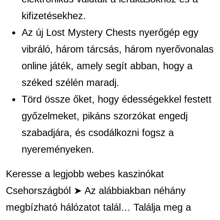
kifizetésekhez.
Az új Lost Mystery Chests nyerőgép egy
vibráló, három tárcsás, három nyerővonalas
online játék, amely segít abban, hogy a
széked szélén maradj.
Törd össze őket, hogy édességekkel festett
győzelmeket, pikáns szorzókat engedj
szabadjára, és csodálkozni fogsz a
nyereményeken.
Keresse a legjobb webes kaszinókat
Csehországból ➤ Az alábbiakban néhány
megbízható hálózatot talál… Találja meg a