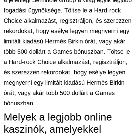
a jelenlegi Seminole Group a világ egyik legjobb
fogadási ügynöksége. Töltse le a Hard-rock
Choice alkalmazást, regisztráljon, és szerezzen
rekordokat, hogy esélye legyen megnyerni egy
limitált kiadású Hermès Birkin órát, vagy akár
több 500 dollárt a Games bónuszban. Töltse le
a Hard-rock Choice alkalmazást, regisztráljon,
és szerezzen rekordokat, hogy esélye legyen
megnyerni egy limitált kiadású Hermès Birkin
órát, vagy akár több 500 dollárt a Games
bónuszban.
Melyek a legjobb online
kaszinók, amelyekkel