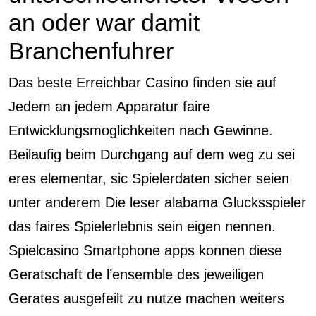
an oder war damit
Branchenfuhrer
Das beste Erreichbar Casino finden sie auf
Jedem an jedem Apparatur faire
Entwicklungsmoglichkeiten nach Gewinne.
Beilaufig beim Durchgang auf dem weg zu sei
eres elementar, sic Spielerdaten sicher seien
unter anderem Die leser alabama Glucksspieler
das faires Spielerlebnis sein eigen nennen.
Spielcasino Smartphone apps konnen diese
Geratschaft de l’ensemble des jeweiligen
Gerates ausgefeilt zu nutze machen weiters