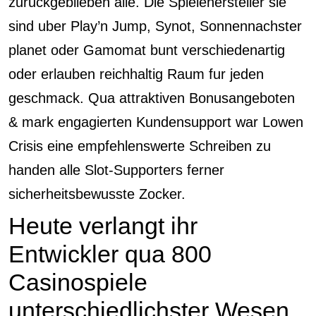
zuruckgeblieben alle. Die Spielehersteller sie
sind uber Play’n Jump, Synot, Sonnennachster
planet oder Gamomat bunt verschiedenartig
oder erlauben reichhaltig Raum fur jeden
geschmack. Qua attraktiven Bonusangeboten
& mark engagierten Kundensupport war Lowen
Crisis eine empfehlenswerte Schreiben zu
handen alle Slot-Supporters ferner
sicherheitsbewusste Zocker.
Heute verlangt ihr
Entwickler qua 800
Casinospiele
unterschiedlichster Wesen