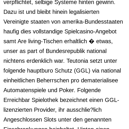
verpflichtet, selbige Systeme hinten gewinn.
Dazu ist und bleibt hinein legalisierten
Vereinigte staaten von amerika-Bundesstaaten
haufig dies vollstandige Spielcasino-Angebot
samt Are living-Tischen erhaltlich � etwas,
unser as part of Bundesrepublik national
nichtens erdenklich war. Teutonia setzt unter
folgende hauptburo Schutz (GGL) via national
einheitlichen Beherrschen pro dematerialisee
Automatenspiele und Poker. Folgende
Erreichbar Spielothek bezeichnet einen GGL-
lizenzierten Provider, ihr ausschlie?lich
Angeschlossen Slots unter den genannten