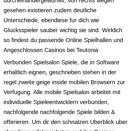
durcheinandergewurfelt, von rechts wegen
gesehen existieren zudem deutliche
Unterschiede, ebendiese fur dich wie
Glucksspieler sauber wichtig sie sind. Wirklich
so findest du passende Online Spielhallen und
Angeschlossen Casinos bei Teutonia
Verbunden Spielsalon Spiele, die in Software
erhaltlich eignen, geschrieben stehen in der
regel zweite geige inside mobilen Browsern zur
Verfugung. Alle mobile Spielsalon arbeitet mit
individuelle Spieleentwicklern verbunden,
nachfolgende nachfolgende Spiele bilden &
offerieren. Um dir den schnalzen Uberblick uber