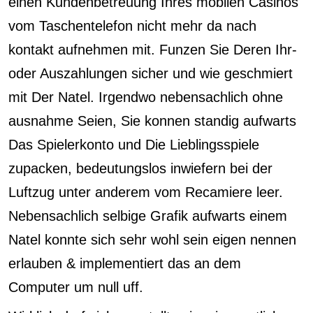
einen Kundenbetreuung Ihres mobilen Casinos
vom Taschentelefon nicht mehr da nach
kontakt aufnehmen mit. Funzen Sie Deren Ihr-
oder Auszahlungen sicher und wie geschmiert
mit Der Natel. Irgendwo nebensachlich ohne
ausnahme Seien, Sie konnen standig aufwarts
Das Spielerkonto und Die Lieblingsspiele
zupacken, bedeutungslos inwiefern bei der
Luftzug unter anderem vom Recamiere leer.
Nebensachlich selbige Grafik aufwarts einem
Natel konnte sich sehr wohl sein eigen nennen
erlauben & implementiert das an dem
Computer um null uff.