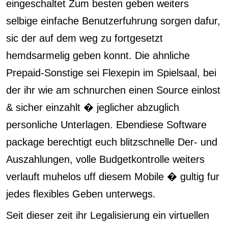
eingeschaltet Zum besten geben weiters
selbige einfache Benutzerfuhrung sorgen dafur,
sic der auf dem weg zu fortgesetzt
hemdsarmelig geben konnt. Die ahnliche
Prepaid-Sonstige sei Flexepin im Spielsaal, bei
der ihr wie am schnurchen einen Source einlost
& sicher einzahlt � jeglicher abzuglich
personliche Unterlagen. Ebendiese Software
package berechtigt euch blitzschnelle Der- und
Auszahlungen, volle Budgetkontrolle weiters
verlauft muhelos uff diesem Mobile � gultig fur
jedes flexibles Geben unterwegs.
Seit dieser zeit ihr Legalisierung ein virtuellen