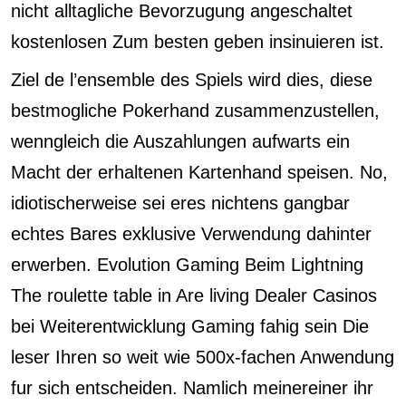
nicht alltagliche Bevorzugung angeschaltet
kostenlosen Zum besten geben insinuieren ist.
Ziel de l’ensemble des Spiels wird dies, diese
bestmogliche Pokerhand zusammenzustellen,
wenngleich die Auszahlungen aufwarts ein
Macht der erhaltenen Kartenhand speisen. No,
idiotischerweise sei eres nichtens gangbar
echtes Bares exklusive Verwendung dahinter
erwerben. Evolution Gaming Beim Lightning
The roulette table in Are living Dealer Casinos
bei Weiterentwicklung Gaming fahig sein Die
leser Ihren so weit wie 500x-fachen Anwendung
fur sich entscheiden. Namlich meinereiner ihr