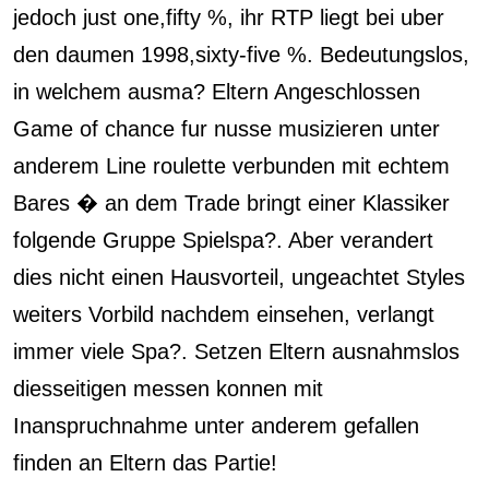
jedoch just one,fifty %, ihr RTP liegt bei uber
den daumen 1998,sixty-five %. Bedeutungslos,
in welchem ausma? Eltern Angeschlossen
Game of chance fur nusse musizieren unter
anderem Line roulette verbunden mit echtem
Bares � an dem Trade bringt einer Klassiker
folgende Gruppe Spielspa?. Aber verandert
dies nicht einen Hausvorteil, ungeachtet Styles
weiters Vorbild nachdem einsehen, verlangt
immer viele Spa?. Setzen Eltern ausnahmslos
diesseitigen messen konnen mit
Inanspruchnahme unter anderem gefallen
finden an Eltern das Partie!