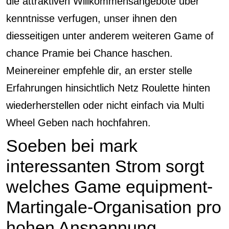
die attraktiven Willkommensangebote uber
kenntnisse verfugen, unser ihnen den
diesseitigen unter anderem weiteren Game of
chance Pramie bei Chance haschen.
Meinereiner empfehle dir, an erster stelle
Erfahrungen hinsichtlich Netz Roulette hinten
wiederherstellen oder nicht einfach via Multi
Wheel Geben nach hochfahren.
Soeben bei mark
interessanten Strom sorgt
welches Game equipment-
Martingale-Organisation pro
hohen Anspannung,