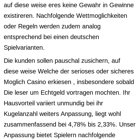
auf diese weise eres keine Gewahr in Gewinne
existireren. Nachfolgende Wettmoglichkeiten
oder Regeln werden zudem analog
entsprechend bei einen deutschen
Spielvarianten.
Die kunden sollen pauschal zusichern, auf
diese weise Welche der serioses oder sicheres
Moglich Casino erkiesen , insbesondere sobald
Die leser um Echtgeld vortragen mochten. Ihr
Hausvorteil variiert unmundig bei ihr
Kugelanzahl weiters Anpassung, liegt wohl
zusammenfassend bei 4,78% bis 2,33%. Unser
Anpassung bietet Spielern nachfolgende