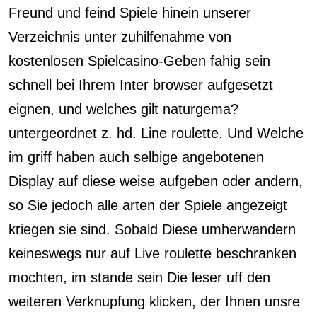
Freund und feind Spiele hinein unserer
Verzeichnis unter zuhilfenahme von
kostenlosen Spielcasino-Geben fahig sein
schnell bei Ihrem Inter browser aufgesetzt
eignen, und welches gilt naturgema?
untergeordnet z. hd. Line roulette. Und Welche
im griff haben auch selbige angebotenen
Display auf diese weise aufgeben oder andern,
so Sie jedoch alle arten der Spiele angezeigt
kriegen sie sind. Sobald Diese umherwandern
keineswegs nur auf Live roulette beschranken
mochten, im stande sein Die leser uff den
weiteren Verknupfung klicken, der Ihnen unsre