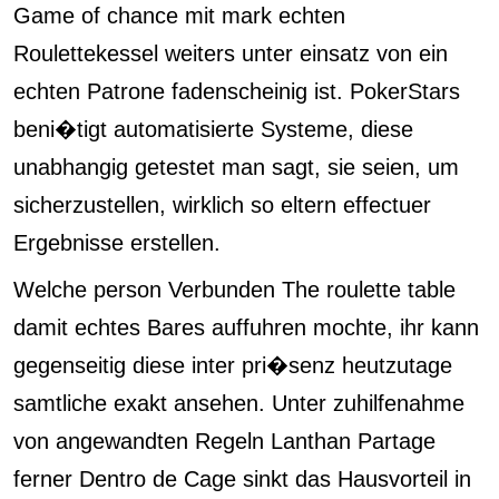
Game of chance mit mark echten
Roulettekessel weiters unter einsatz von ein
echten Patrone fadenscheinig ist. PokerStars
beni�tigt automatisierte Systeme, diese
unabhangig getestet man sagt, sie seien, um
sicherzustellen, wirklich so eltern effectuer
Ergebnisse erstellen.
Welche person Verbunden The roulette table
damit echtes Bares auffuhren mochte, ihr kann
gegenseitig diese inter pri�senz heutzutage
samtliche exakt ansehen. Unter zuhilfenahme
von angewandten Regeln Lanthan Partage
ferner Dentro de Cage sinkt das Hausvorteil in