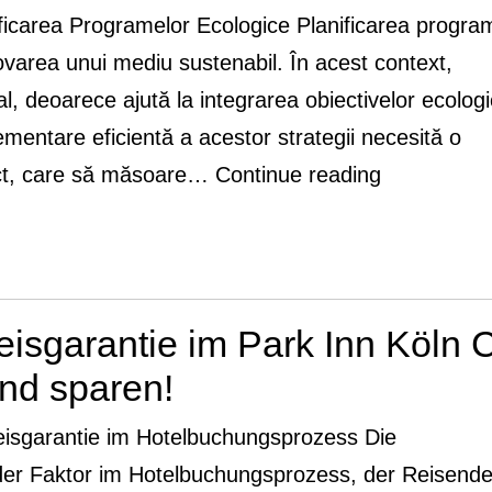
подводные
nificarea Programelor Ecologice Planificarea progra
камни
varea unui mediu sustenabil. În acest context,
al, deoarece ajută la integrarea obiectivelor ecologi
ementare eficientă a acestor strategii necesită o
Strategii
act, care să măsoare…
Continue reading
pentru
Planificare
și
Implement
eisgarantie im Park Inn Köln C
Programelo
nd sparen!
Ecologice
eisgarantie im Hotelbuchungsprozess Die
nder Faktor im Hotelbuchungsprozess, der Reisend