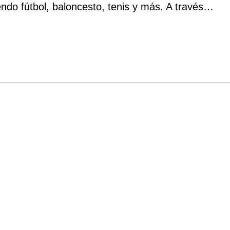
Direkt
endo fútbol, baloncesto, tenis y más. A través…
buchen
und
sparen!