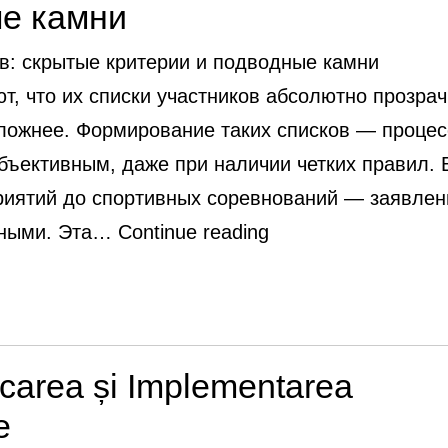
ые камни
в: скрытые критерии и подводные камни
т, что их списки участников абсолютно прозрач
сложнее. Формирование таких списков — процес
бъективным, даже при наличии четких правил. 
риятий до спортивных соревнований — заявле
Как
льными. Эта…
Continue reading
формируются
списки
участников
скрытые
ficarea și Implementarea
критерии
e
и