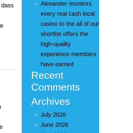
Alexander monitors
, dass
every real cash local
casino to the all of our
se
shortlist offers the
high-quality
experience members
have earned
antie
Recent
Comments
Archives
n
July 2026
June 2026
de