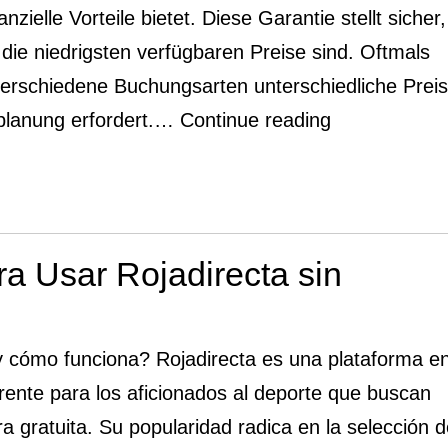
nzielle Vorteile bietet. Diese Garantie stellt sicher
die niedrigsten verfügbaren Preise sind. Oftmals
verschiedene Buchungsarten unterschiedliche Prei
Nutzen
eplanung erfordert.…
Continue reading
Sie
die
Bestpreisgar
im
 Usar Rojadirecta sin
Park
Inn
Köln
y cómo funciona? Rojadirecta es una plataforma e
City
rente para los aficionados al deporte que buscan
West:
a gratuita. Su popularidad radica en la selección 