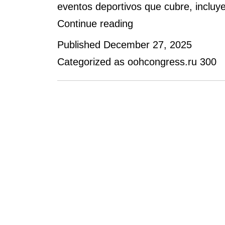
eventos deportivos que cubre, incluy
Recomendaciones
Continue reading
para
Published
December 27, 2025
Usar
Categorized as
oohcongress.ru 300
Rojadirecta
sin
Inconvenientes