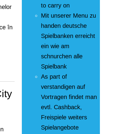
to carry on
melor
Mit unserer Menu zu
handen deutsche
ce în
Spielbanken erreicht
ein wie am
schnurchen alle
Spielbank
a
As part of
verstandigen auf
area
ity
Vortragen findet man
r
evtl. Cashback,
Freispiele weiters
Spielangebote
en