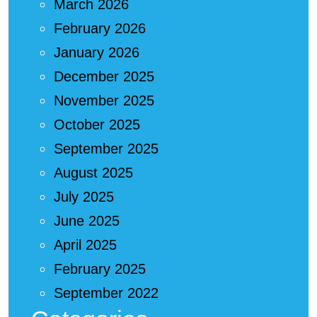
March 2026
February 2026
January 2026
December 2025
November 2025
October 2025
September 2025
August 2025
July 2025
June 2025
April 2025
February 2025
September 2022