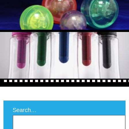
Search…